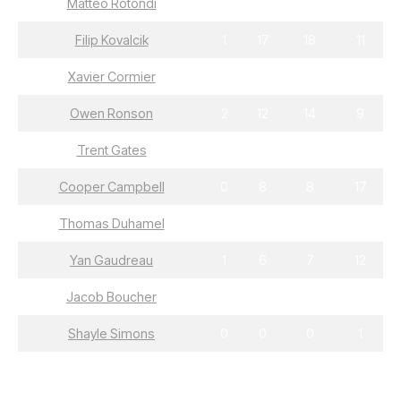
Matteo Rotondi
2
17
19
31
Filip Kovalcik
1
17
18
11
Xavier Cormier
6
11
17
16
Owen Ronson
2
12
14
9
Trent Gates
6
5
11
4
Cooper Campbell
0
8
8
17
Thomas Duhamel
1
6
7
7
Yan Gaudreau
1
6
7
12
Jacob Boucher
0
1
1
4
Shayle Simons
0
0
0
1