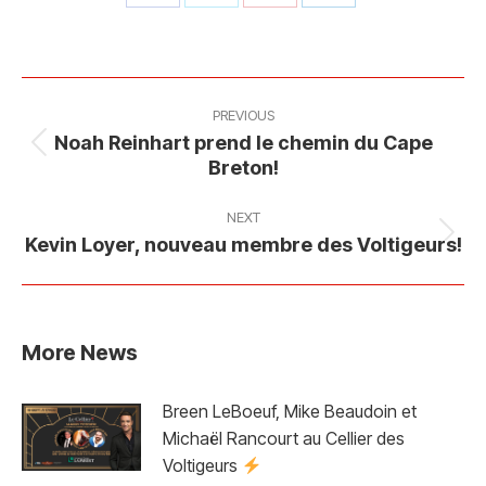
Share
Share
Share
Share
on
on
on
on
Facebook
X
Pinterest
LinkedIn
Post
navigation
PREVIOUS
Noah Reinhart prend le chemin du Cape
Previous
Breton!
post:
NEXT
Next
Kevin Loyer, nouveau membre des Voltigeurs!
post:
More News
Breen LeBoeuf, Mike Beaudoin et
Michaël Rancourt au Cellier des
Voltigeurs