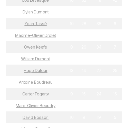
Lou Lévesque
16
32
48
-2
Dylan Dumont
28
16
44
7
Yoan Tassé
10
28
38
6
Maxime-Olivier Drolet
17
19
36
7
Owen Keefe
8
26
34
7
William Dumont
17
16
33
15
Hugo Dufour
13
14
27
25
Antoine Boudreau
9
18
27
8
Carter Fogarty
9
15
24
15
Marc-Olivier Beaudry
7
16
23
22
David Bosson
10
9
19
5