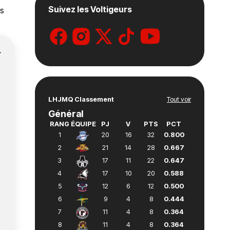
Suivez les Voltigeurs
is
.
t
LHJMQ Classement
Tout voir
Général
RANG
ÉQUIPE
PJ
V
PTS
PCT
1
20
16
32
0.800
2
21
14
28
0.667
3
17
11
22
0.647
4
17
10
20
0.588
5
12
6
12
0.500
6
9
4
8
0.444
7
11
4
8
0.364
8
11
4
8
0.364