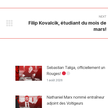
ook
X
Pinterest
LinkedIn
NEXT
Filip Kovalcik, étudiant du mois de
Next
mars!
post:
Sebastian Taliga, officiellement un
Rouges!
1 août 2026
Nathaniel Marx nommé entraîneur
adjoint des Voltigeurs