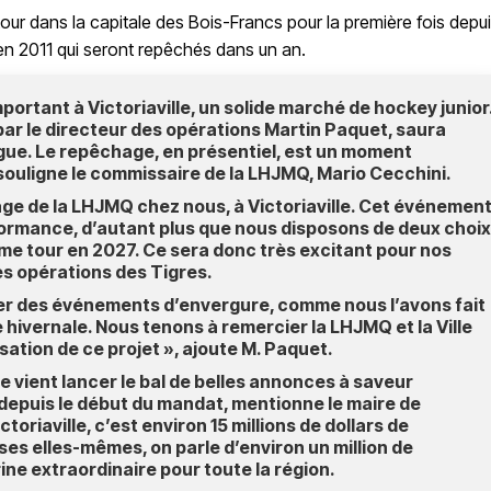
etour dans la capitale des Bois-Francs pour la première fois depu
 en 2011 qui seront repêchés dans un an.
ortant à Victoriaville, un solide marché de hockey junior
par le directeur des opérations Martin Paquet, saura
igue. Le repêchage, en présentiel, est un moment
, souligne le commissaire de la LHJMQ, Mario Cecchini.
age de la LHJMQ chez nous, à Victoriaville. Cet événemen
formance, d’autant plus que nous disposons de deux choix
me tour en 2027. Ce sera donc très excitant pour nos
es opérations des Tigres.
ser des événements d’envergure, comme nous l’avons fait
e hivernale. Nous tenons à remercier la LHJMQ et la Ville
isation de ce projet », ajoute M. Paquet.
le vient lancer le bal de belles annonces à saveur
depuis le début du mandat, mentionne le maire de
toriaville, c’est environ 15 millions de dollars de
es elles-mêmes, on parle d’environ un million de
ne extraordinaire pour toute la région.