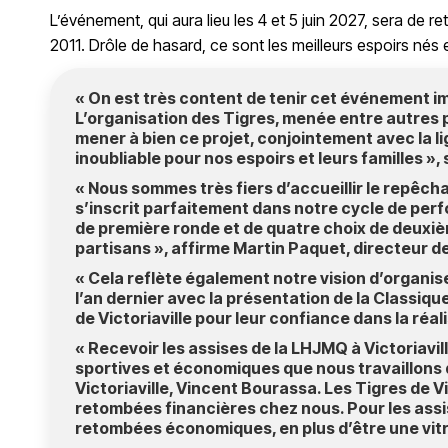
L’événement, qui aura lieu les 4 et 5 juin 2027, sera de r
2011. Drôle de hasard, ce sont les meilleurs espoirs nés
« On est très content de tenir cet événement imp
L’organisation des Tigres, menée entre autres 
mener à bien ce projet, conjointement avec la l
inoubliable pour nos espoirs et leurs familles »
« Nous sommes très fiers d’accueillir le repêch
s’inscrit parfaitement dans notre cycle de per
de première ronde et de quatre choix de deuxiè
partisans », affirme Martin Paquet, directeur d
« Cela reflète également notre vision d’organi
l’an dernier avec la présentation de la Classiqu
de Victoriaville pour leur confiance dans la réal
« Recevoir les assises de la LHJMQ à Victoriavil
sportives et économiques que nous travaillons 
Victoriaville, Vincent Bourassa. Les Tigres de Vic
retombées financières chez nous. Pour les assis
retombées économiques, en plus d’être une vitri