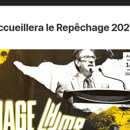
 accueillera le Repêchage 20
A
1
20