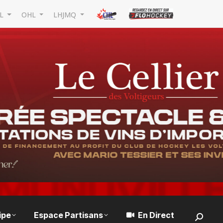
L
OHL
LHJMQ
ipe
Espace Partisans
En Direct
Search: