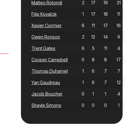
Matteo Rotondi
2
17
19
31
Filip Kovalcik
1
17
18
11
e
Xavier Cormier
6
11
17
16
Owen Ronson
2
12
14
9
Trent Gates
6
5
11
4
Cooper Campbell
0
8
8
17
Thomas Duhamel
1
6
7
7
Yan Gaudreau
1
6
7
12
Jacob Boucher
0
1
1
4
Shayle Simons
0
0
0
1