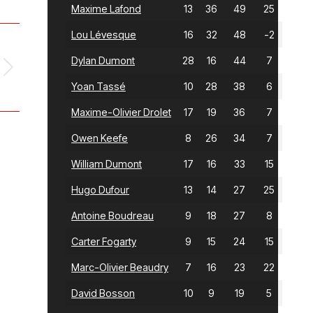
Maxime Lafond
13
36
49
25
Lou Lévesque
16
32
48
-2
Dylan Dumont
28
16
44
7
Yoan Tassé
10
28
38
6
Maxime-Olivier Drolet
17
19
36
7
Owen Keefe
8
26
34
7
William Dumont
17
16
33
15
Hugo Dufour
13
14
27
25
Antoine Boudreau
9
18
27
8
Carter Fogarty
9
15
24
15
Marc-Olivier Beaudry
7
16
23
22
David Bosson
10
9
19
5