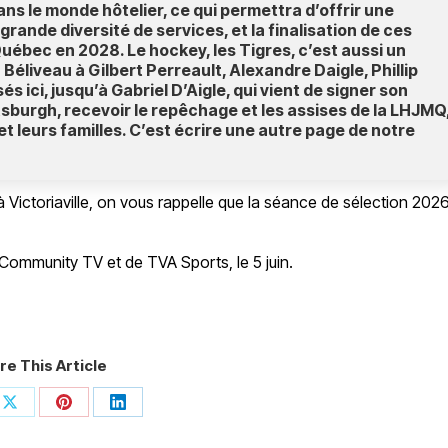
s le monde hôtelier, ce qui permettra d’offrir une
grande diversité de services, et la finalisation de ces
Québec en 2028. Le hockey, les Tigres, c’est aussi un
éliveau à Gilbert Perreault, Alexandre Daigle, Phillip
s ici, jusqu’à Gabriel D’Aigle, qui vient de signer son
sburgh, recevoir le repêchage et les assises de la LHJMQ
 et leurs familles. C’est écrire une autre page de notre
Victoriaville, on vous rappelle que la séance de sélection 202
 Community TV et de TVA Sports, le 5 juin.
re This Article
Share
Share
Share
on
on
on