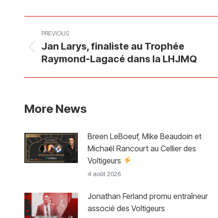
Faceb
Post
PREVIOUS
navigation
Jan Larys, finaliste au Trophée
Previous
Raymond-Lagacé dans la LHJMQ
post:
More News
Breen LeBoeuf, Mike Beaudoin et
Michaël Rancourt au Cellier des
Voltigeurs
4 août 2026
Jonathan Ferland promu entraîneur
associé des Voltigeurs