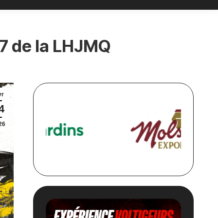
27 de la LHJMQ
vr
4
26