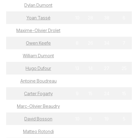
Dylan Dumont
28
16
44
7
Yoan Tassé
10
28
38
6
Maxime-Olivier Drolet
17
19
36
7
Owen Keefe
8
26
34
7
William Dumont
17
16
33
15
Hugo Dufour
13
14
27
25
Antoine Boudreau
9
18
27
8
Carter Fogarty
9
15
24
15
Marc-Olivier Beaudry
7
16
23
22
David Bosson
10
9
19
5
Matteo Rotondi
2
17
19
31