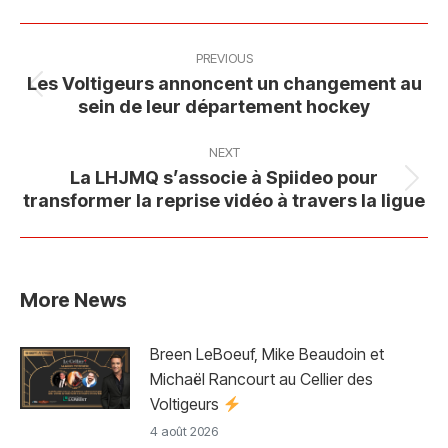
Facebook
X
Pinterest
LinkedIn
Post
navigation
PREVIOUS
Les Voltigeurs annoncent un changement au
Previous
sein de leur département hockey
post:
NEXT
La LHJMQ s’associe à Spiideo pour
Next
transformer la reprise vidéo à travers la ligue
post:
More News
Breen LeBoeuf, Mike Beaudoin et
Michaël Rancourt au Cellier des
Voltigeurs
4 août 2026