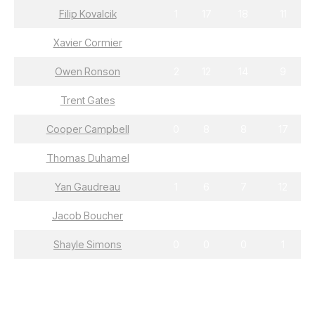
Filip Kovalcik
1
17
18
11
Xavier Cormier
6
11
17
16
Owen Ronson
2
12
14
9
Trent Gates
6
5
11
4
Cooper Campbell
0
8
8
17
Thomas Duhamel
1
6
7
7
Yan Gaudreau
1
6
7
12
Jacob Boucher
0
1
1
4
Shayle Simons
0
0
0
1