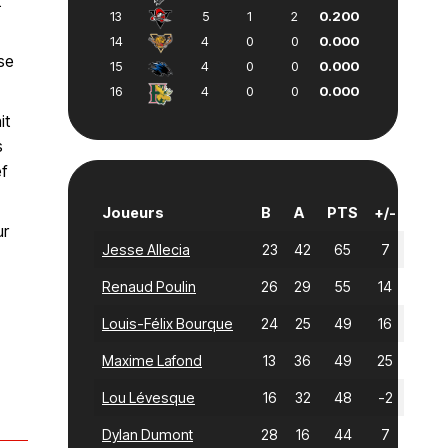
t
13
5
1
2
0.200
14
4
0
0
0.000
ase
15
4
0
0
0.000
16
4
0
0
0.000
it
s
ef
Joueurs
B
A
PTS
+/-
ur
Jesse Allecia
23
42
65
7
Renaud Poulin
26
29
55
14
Louis-Félix Bourque
24
25
49
16
Maxime Lafond
13
36
49
25
Lou Lévesque
16
32
48
-2
Dylan Dumont
28
16
44
7