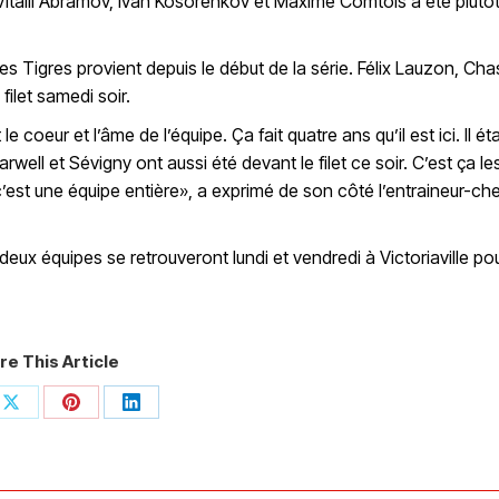
Vitalii Abramov, Ivan Kosorenkov et Maxime Comtois a été plutô
des Tigres provient depuis le début de la série. Félix Lauzon, Ch
ilet samedi soir.
e coeur et l’âme de l’équipe. Ça fait quatre ans qu’il est ici. Il éta
arwell et Sévigny ont aussi été devant le filet ce soir. C’est ça le
, c’est une équipe entière», a exprimé de son côté l’entraineur-ch
 deux équipes se retrouveront lundi et vendredi à Victoriaville po
re This Article
Share
Share
Share
on
on
on
ook
X
Pinterest
LinkedIn