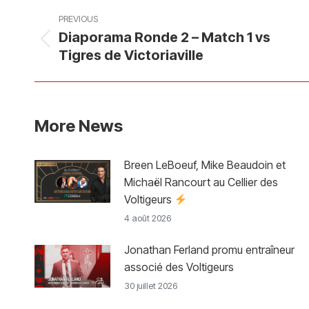
Post
PREVIOUS
navigation
Diaporama Ronde 2 – Match 1 vs
Previous
Tigres de Victoriaville
post:
More News
Breen LeBoeuf, Mike Beaudoin et
Michaël Rancourt au Cellier des
Voltigeurs
4 août 2026
Jonathan Ferland promu entraîneur
associé des Voltigeurs
30 juillet 2026