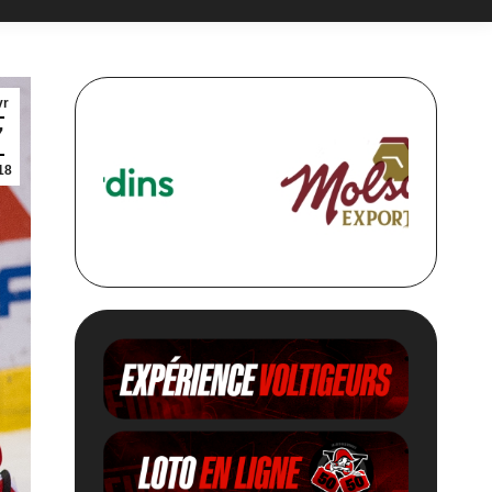
vr
7
18