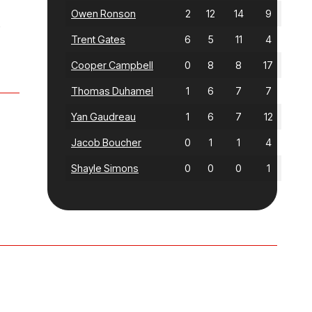
Owen Ronson
2
12
14
9
e
Trent Gates
6
5
11
4
Cooper Campbell
0
8
8
17
Thomas Duhamel
1
6
7
7
Yan Gaudreau
1
6
7
12
Jacob Boucher
0
1
1
4
Shayle Simons
0
0
0
1