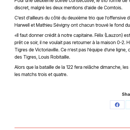
Pour une deuxième soirée consécutive, le trio formé de 
discret, malgré les deux mentions d’aide de Comtois.
C’est d’ailleurs du côté du deuxième trio que l’offensive 
Harwell et Mathieu Sévigny ont chacun trouvé le fond du f
«Il faut donner crédit à notre capitaine. Félix (Lauzon) est l
prêt ce soir, il ne voulait pas retourner à la maison 0-2. H
Tigres de Victoriaville. Ce n’est pas l’équipe d’une ligne
des Tigres, Louis Robitaille.
Alors que la bataille de la 122 fera relâche dimanche, les
les matchs trois et quatre.
Sha
Share
on
Faceb