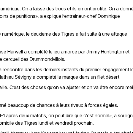
numérique. On a laissé des trous et ils en ont profité. On a donn
ins de punitions», a expliqué l’entraineur-chef Dominique
e numérique, le deuxième des Tigres a fait suite à une attaque
Chase Harwell a complété le jeu amorcé par Jimmy Huntington et
e cercueil des Drummondvillois.
la rencontre dans les derniers instants du premier engagement l
 Mathieu Sévigny a complété la marque dans un filet désert.
aillé. C’est des choses qu’on va ajuster et on va être encore mei
onné beaucoup de chances à leurs rivaux à forces égales.
t 1-1 après deux matchs, on peut dire que c’est normal», a soulig
omicile des Tigres lundi et vendredi prochain.