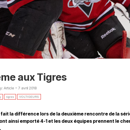
ème aux Tigres
y:
Article
7 avril 2018
q
tigres
VOLTIGEURS
 fait la différence lors de la deuxième rencontre de la séri
l’ont ainsi emporté 4-1 et les deux équipes prennent le ch
.