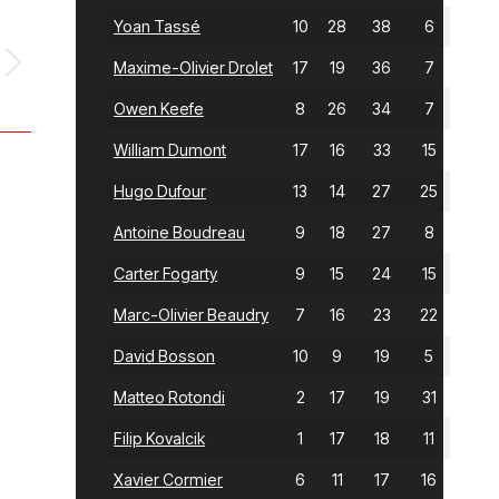
Yoan Tassé
10
28
38
6
Maxime-Olivier Drolet
17
19
36
7
Owen Keefe
8
26
34
7
William Dumont
17
16
33
15
Hugo Dufour
13
14
27
25
Antoine Boudreau
9
18
27
8
Carter Fogarty
9
15
24
15
Marc-Olivier Beaudry
7
16
23
22
David Bosson
10
9
19
5
Matteo Rotondi
2
17
19
31
Filip Kovalcik
1
17
18
11
Xavier Cormier
6
11
17
16