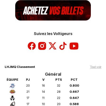
Suivez les Voltigeurs
LHJMQ Classement
Tout voir
Général
ÉQUIPE
PJ
V
PTS
PCT
20
16
32
0.800
21
14
28
0.667
17
11
22
0.647
17
10
20
0.588