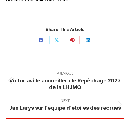
Share This Article
Share
Share
Share
Share
on
on
on
on
Facebook
X
Pinterest
LinkedIn
Post
navigation
PREVIOUS
Victoriaville accueillera le Repêchage 2027
Previous
de la LHJMQ
post:
NEXT
Next
Jan Larys sur l’équipe d’étoiles des recrues
post: