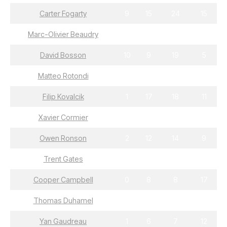
Carter Fogarty
9
15
24
15
Marc-Olivier Beaudry
7
16
23
22
David Bosson
10
9
19
5
Matteo Rotondi
2
17
19
31
Filip Kovalcik
1
17
18
11
Xavier Cormier
6
11
17
16
Owen Ronson
2
12
14
9
Trent Gates
6
5
11
4
Cooper Campbell
0
8
8
17
Thomas Duhamel
1
6
7
7
Yan Gaudreau
1
6
7
12