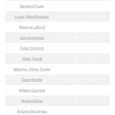
Renaud Poulin
26
29
55
14
Louis-Félix Bourque
24
25
49
16
Maxime Lafond
13
36
49
25
Lou Lévesque
16
32
48
-2
Dylan Dumont
28
16
44
7
Yoan Tassé
10
28
38
6
Maxime-Olivier Drolet
17
19
36
7
Owen Keefe
8
26
34
7
William Dumont
17
16
33
15
Hugo Dufour
13
14
27
25
Antoine Boudreau
9
18
27
8