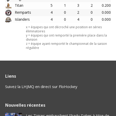
Titan
5
1
3
2
0.200
Remparts
4
0
2
0
0.000
Islanders
4
0
4
0
0.000
x = équipes qui ont décroché une position en séries
éliminatoires
y = équipes qui ont remporté la première place dans la
division
z = équipe ayant remporté le championnat de la saison
réguliére
Liens
Suivez la LHJMQ en direct sur FloHockey
Nouvelles récentes
Les Tigres embauchent Shady Daher à titre de