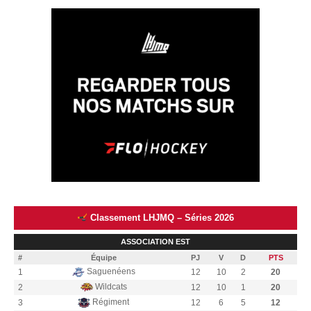
Classement LHJMQ – Séries 2026
ASSOCIATION EST
#
Équipe
PJ
V
D
PTS
Saguenéens
1
12
10
2
20
Wildcats
2
12
10
1
20
Régiment
3
12
6
5
12