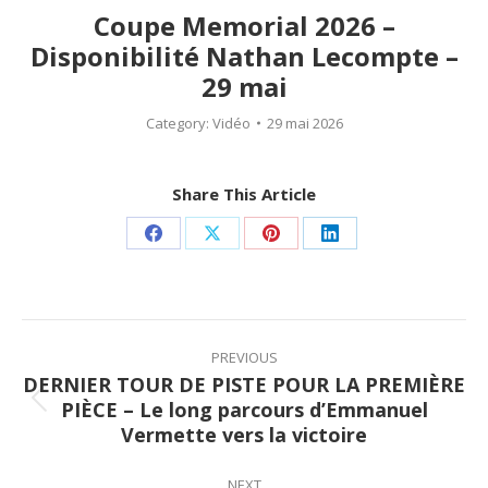
Coupe Memorial 2026 –
Disponibilité Nathan Lecompte –
29 mai
Category:
Vidéo
29 mai 2026
Share This Article
Share
Share
Share
Share
on
on
on
on
Facebook
X
Pinterest
LinkedIn
Post
navigation
PREVIOUS
DERNIER TOUR DE PISTE POUR LA PREMIÈRE
PIÈCE – Le long parcours d’Emmanuel
Previous
Vermette vers la victoire
post:
NEXT