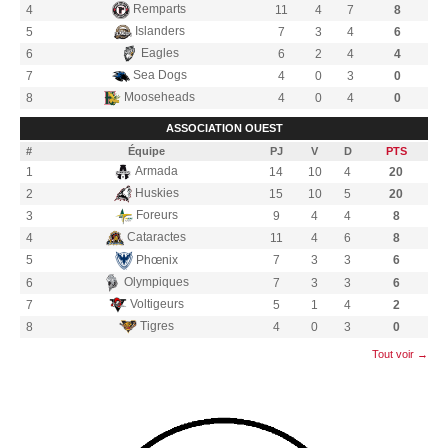
Remparts
4
11
4
7
8
Islanders
5
7
3
4
6
Eagles
6
6
2
4
4
Sea Dogs
7
4
0
3
0
Mooseheads
8
4
0
4
0
ASSOCIATION OUEST
#
Équipe
PJ
V
D
PTS
Armada
1
14
10
4
20
Huskies
2
15
10
5
20
Foreurs
3
9
4
4
8
Cataractes
4
11
4
6
8
Phœnix
5
7
3
3
6
Olympiques
6
7
3
3
6
Voltigeurs
7
5
1
4
2
Tigres
8
4
0
3
0
Tout voir →