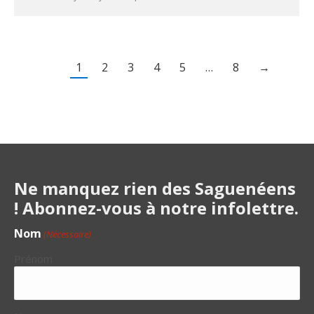
1
2
3
4
5
…
8
→
Ne manquez rien des Saguenéens
! Abonnez-vous à notre infolettre.
Nom
(Nécessaire)
Prénom