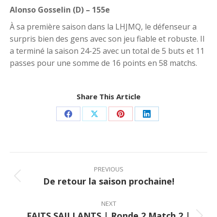
Alonso Gosselin (D) – 155e
À sa première saison dans la LHJMQ, le défenseur a
surpris bien des gens avec son jeu fiable et robuste. Il
a terminé la saison 24-25 avec un total de 5 buts et 11
passes pour une somme de 16 points en 58 matchs.
Share This Article
Share
Share
Share
Share
on
on
on
on
Facebook
X
Pinterest
LinkedIn
Post
navigation
PREVIOUS
De retour la saison prochaine!
Previous
post:
NEXT
FAITS SAILLANTS | Ronde 2 Match 2 |