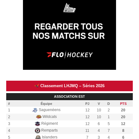
Classement LHJMQ – Séries 2026
ASSOCIATION EST
#
Équipe
PJ
V
D
PTS
Saguenéens
1
12
10
2
20
Wildcats
2
12
10
1
20
Régiment
3
12
6
5
12
Remparts
4
11
4
7
8
Islanders
5
7
3
4
6