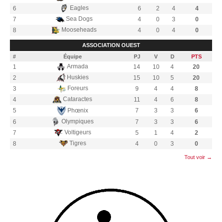
Eagles
6
6
2
4
4
Sea Dogs
7
4
0
3
0
Mooseheads
8
4
0
4
0
ASSOCIATION OUEST
#
Équipe
PJ
V
D
PTS
Armada
1
14
10
4
20
Huskies
2
15
10
5
20
Foreurs
3
9
4
4
8
Cataractes
4
11
4
6
8
Phœnix
5
7
3
3
6
Olympiques
6
7
3
3
6
Voltigeurs
7
5
1
4
2
Tigres
8
4
0
3
0
Tout voir →