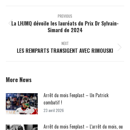
Facebook
X
Pinterest
LinkedIn
Post
navigation
PREVIOUS
La LHJMQ dévoile les lauréats du Prix Dr Sylvain-
Previous
Simard de 2024
post:
NEXT
LES REMPARTS TRANSIGENT AVEC RIMOUSKI
Next
post:
More News
Arrêt du mois Fenplast – Un Patrick
combatif !
23 avril 2026
Arrêt du mois Fenplast – L’arrêt du mois, ou