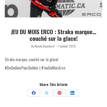
JEU DU MOIS ERCO : Straka marque…
couché sur la glace!
By
Nicole Bouchard
7 janvier 2025
Straka marque…couché sur la glace!
#DeQuébecPourQuébec | #JeuDuMoisErco
Share This Article
Share
Share
Share
Share
on
on
on
on