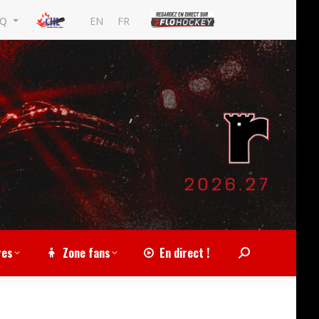
EN
FR
MQ
res
Zone fans
En direct !
Search: