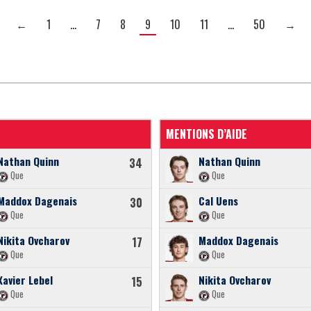
←
1
…
7
8
9
10
11
…
50
→
MENTIONS D’AIDE
Nathan Quinn
Nathan Quinn
34
Que
Que
Maddox Dagenais
Cal Uens
30
Que
Que
Nikita Ovcharov
Maddox Dagenais
17
Que
Que
Xavier Lebel
Nikita Ovcharov
15
Que
Que