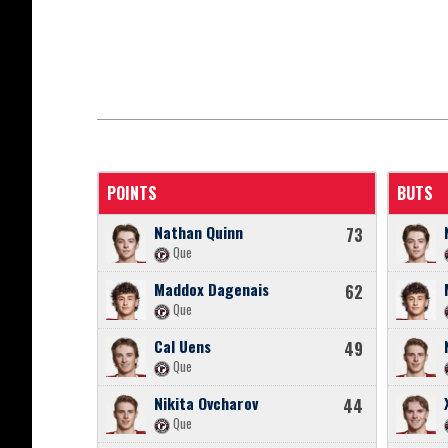
POINTS
BUTS
Nathan Quinn
73
Que
Maddox Dagenais
62
Que
Cal Uens
49
Que
Nikita Ovcharov
44
Que