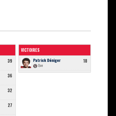
VICTOIRES
Patrick Déniger
39
18
Que
36
32
27