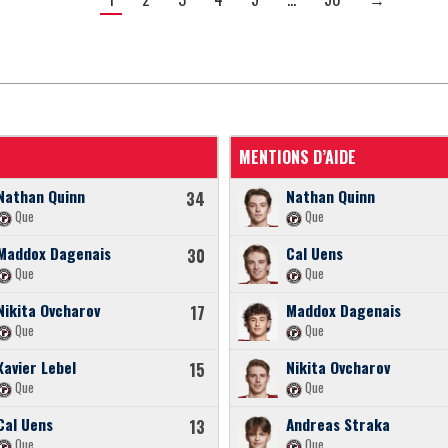
MENTIONS D’AIDE
Nathan Quinn
Nathan Quinn
34
Que
Que
Maddox Dagenais
Cal Uens
30
Que
Que
Nikita Ovcharov
Maddox Dagenais
17
Que
Que
Xavier Lebel
Nikita Ovcharov
15
Que
Que
Cal Uens
Andreas Straka
13
Que
Que