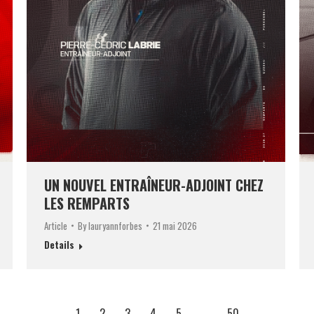
UN NOUVEL ENTRAÎNEUR-ADJOINT CHEZ
LES REMPARTS
Article
By
lauryannforbes
21 mai 2026
Details
1
2
3
4
5
…
50
→