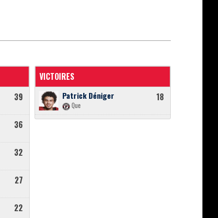
VICTOIRES
Patrick Déniger
39
18
Que
36
32
27
22