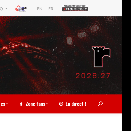
EN
FR
MQ
res
Zone fans
En direct !
Search: