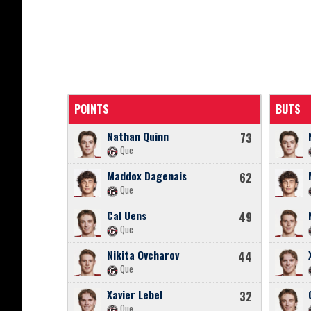
POINTS
BUTS
Nathan Quinn
73
Que
Maddox Dagenais
62
Que
Cal Uens
49
Que
Nikita Ovcharov
44
Que
Xavier Lebel
32
Que