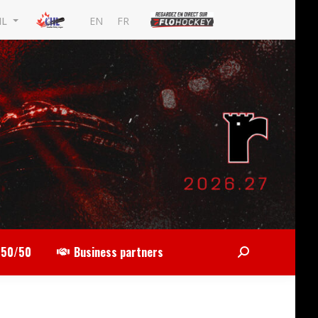
EN
FR
HL
50/50
Business partners
Search: