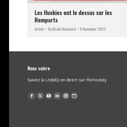
Les Huskies ont le dessus sur les
Remparts
Article
By
Nicole Bouchard
8 November 2023
Nous suivre
Suivez la LHJMQ en direct sur FloHockey
Find us on:
Facebook
X
YouTube
Linkedin
Instagram
Website
page
page
page
page
page
page
opens
opens
opens
opens
opens
opens
in
in
in
in
in
in