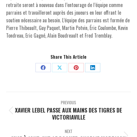
retraite seront à nouveau dans l’entourage de l’équipe comme
parrains et travailleront auprès des joueurs en leur offrant le
soutien nécessaire au besoin. L’équipe des parrains est formée de
Pierre Thibeault, Guy Paquet, Martin Potvin, Éric Coulombe, Kevin
Tondreau, Eric Gagné, Alain Boudreault et Fred Tremblay.
Share This Article
Share
Share
Share
Share
on
on
on
on
Facebook
X
Pinterest
LinkedIn
Post
navigation
PREVIOUS
XAVIER LEBEL PASSE AUX MAINS DES TIGRES DE
Previous
VICTORIAVILLE
post:
NEXT