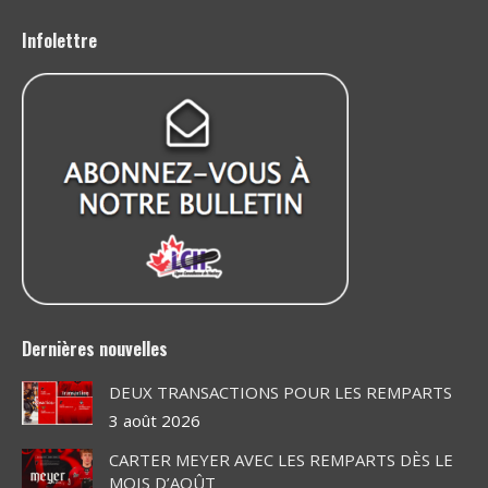
page
page
page
page
page
page
Infolettre
opens
opens
opens
opens
opens
opens
in
in
in
in
in
in
new
new
new
new
new
new
window
window
window
window
window
window
Dernières nouvelles
DEUX TRANSACTIONS POUR LES REMPARTS
3 août 2026
CARTER MEYER AVEC LES REMPARTS DÈS LE
MOIS D’AOÛT