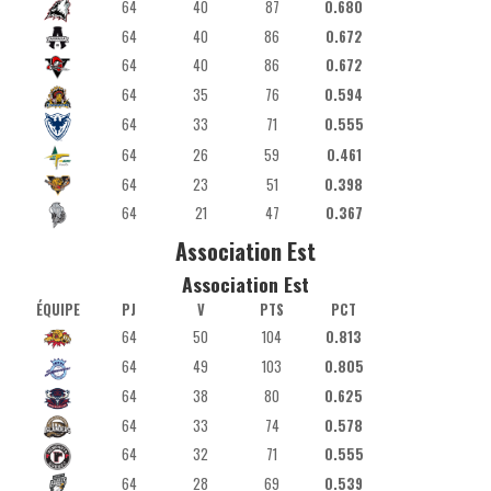
64
40
87
0.680
64
40
86
0.672
64
40
86
0.672
64
35
76
0.594
64
33
71
0.555
64
26
59
0.461
64
23
51
0.398
64
21
47
0.367
Association Est
Association Est
ÉQUIPE
PJ
V
PTS
PCT
64
50
104
0.813
64
49
103
0.805
64
38
80
0.625
64
33
74
0.578
64
32
71
0.555
64
28
69
0.539