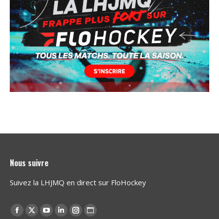
Nous suivre
Suivez la LHJMQ en direct sur FloHockey
Find us on:
Facebook
X
YouTube
Linkedin
Instagram
Website