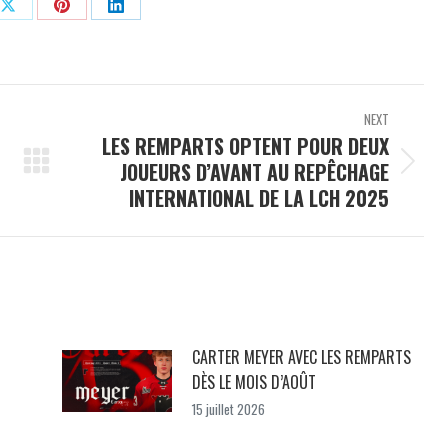
Share
Share
Share
on
on
on
ok
X
Pinterest
LinkedIn
NEXT
LES REMPARTS OPTENT POUR DEUX
JOUEURS D’AVANT AU REPÊCHAGE
Next
INTERNATIONAL DE LA LCH 2025
post:
CARTER MEYER AVEC LES REMPARTS
DÈS LE MOIS D’AOÛT
15 juillet 2026