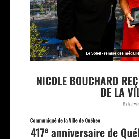
Le Soleil - remise des médaille
NICOLE BOUCHARD REÇ
DE LA VI
By
laurya
Communiqué de la Ville de Québec
e
417
anniversaire de Qué