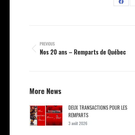
Share
on
Facebo
Post
navigation
PREVIOUS
Nos 20 ans – Remparts de Québec
Previous
post:
More News
DEUX TRANSACTIONS POUR LES
REMPARTS
3 août 2026