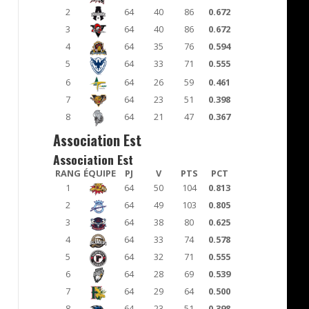
2
64
40
86
0.672
3
64
40
86
0.672
4
64
35
76
0.594
5
64
33
71
0.555
6
64
26
59
0.461
7
64
23
51
0.398
8
64
21
47
0.367
Association Est
Association Est
RANG
ÉQUIPE
PJ
V
PTS
PCT
1
64
50
104
0.813
2
64
49
103
0.805
3
64
38
80
0.625
4
64
33
74
0.578
5
64
32
71
0.555
6
64
28
69
0.539
7
64
29
64
0.500
8
64
23
51
0.398