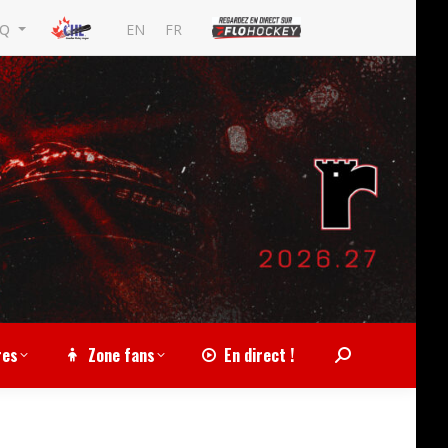
EN
FR
MQ
res
Zone fans
En direct !
Search: