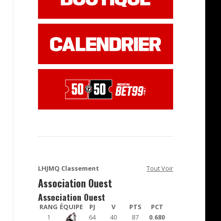
LHJMQ Classement
Tout Voir
Association Ouest
Association Ouest
RANG
ÉQUIPE
PJ
V
PTS
PCT
1
64
40
87
0.680