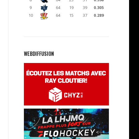
9
64
19
39
0.305
10
64
15
37
0.289
WEBDIFFUSION