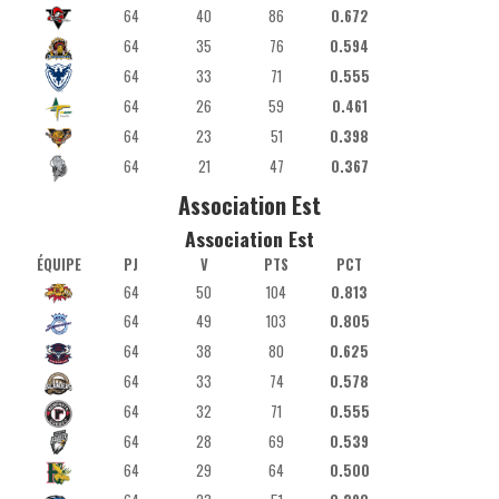
64
40
86
0.672
64
35
76
0.594
64
33
71
0.555
64
26
59
0.461
64
23
51
0.398
64
21
47
0.367
Association Est
Association Est
ÉQUIPE
PJ
V
PTS
PCT
64
50
104
0.813
64
49
103
0.805
64
38
80
0.625
64
33
74
0.578
64
32
71
0.555
64
28
69
0.539
64
29
64
0.500