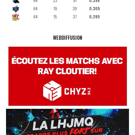
64
23
51
0.398
64
19
39
0.305
64
15
37
0.289
WEBDIFFUSION