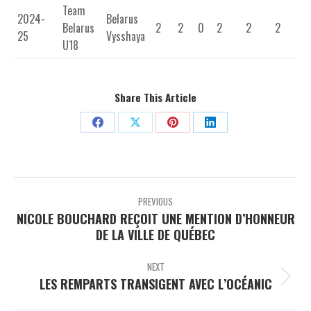
Team
2024-
Belarus
Belarus
2
2
0
2
2
2
25
Vysshaya
U18
Share This Article
Share
Share
Share
Share
on
on
on
on
Facebook
X
Pinterest
LinkedIn
Post
navigation
PREVIOUS
NICOLE BOUCHARD REÇOIT UNE MENTION D’HONNEUR
Previous
DE LA VILLE DE QUÉBEC
post:
NEXT
LES REMPARTS TRANSIGENT AVEC L’OCÉANIC
Next
post: