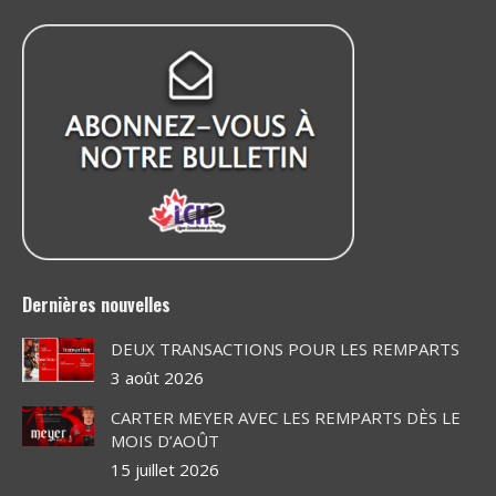
opens
opens
opens
opens
opens
opens
in
in
in
in
in
in
new
new
new
new
new
new
window
window
window
window
window
window
Dernières nouvelles
DEUX TRANSACTIONS POUR LES REMPARTS
3 août 2026
CARTER MEYER AVEC LES REMPARTS DÈS LE
MOIS D’AOÛT
15 juillet 2026