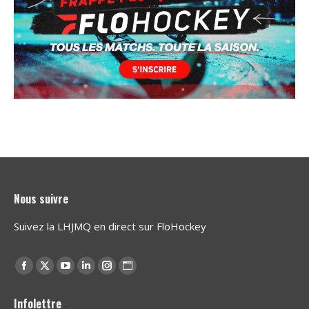
Nous suivre
Suivez la LHJMQ en direct sur FloHockey
Find us on:
Facebook
X
YouTube
Linkedin
Instagram
Website
page
page
page
page
page
page
Infolettre