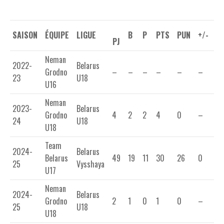
SAISON
ÉQUIPE
LIGUE
B
P
PTS
PUN
+/-
PJ
Neman
2022-
Belarus
Grodno
–
–
–
–
–
–
23
U18
U16
Neman
2023-
Belarus
Grodno
4
2
2
4
0
–
24
U18
U18
Team
2024-
Belarus
Belarus
49
19
11
30
26
0
25
Vysshaya
U17
Neman
2024-
Belarus
Grodno
2
1
0
1
0
–
25
U18
U18