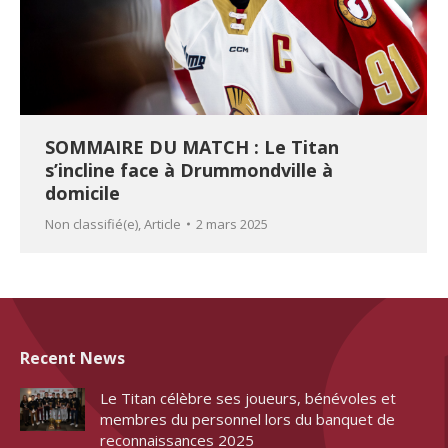
SOMMAIRE DU MATCH : Le Titan
s’incline face à Drummondville à
domicile
Non classifié(e)
,
Article
2 mars 2025
Recent News
Le Titan célèbre ses joueurs, bénévoles et
membres du personnel lors du banquet de
reconnaissances 2025