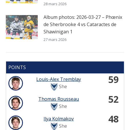
28 mars 2026
Album photos: 2026-03-27 – Phœnix
de Sherbrooke 4 vs Cataractes de
Shawinigan 1
27 mars 2026
POINTS
59
Louis-Alex Tremblay
She
52
Thomas Rousseau
She
48
Ilya Kolmakov
She