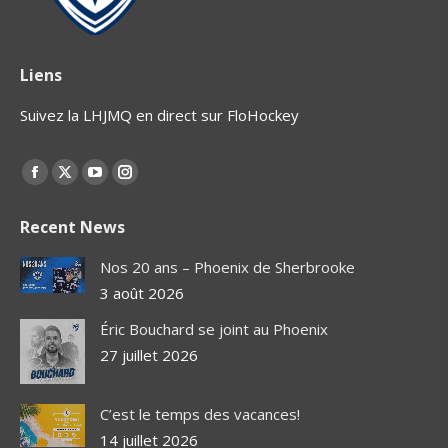
Liens
Suivez la LHJMQ en direct sur FloHockey
Find us on:
Facebook
X
YouTube
Instagram
page
page
page
page
Recent News
opens
opens
opens
opens
in
in
in
in
Nos 20 ans – Phoenix de Sherbrooke
new
new
new
new
3 août 2026
window
window
window
window
Éric Bouchard se joint au Phoenix
27 juillet 2026
C’est le temps des vacances!
14 juillet 2026