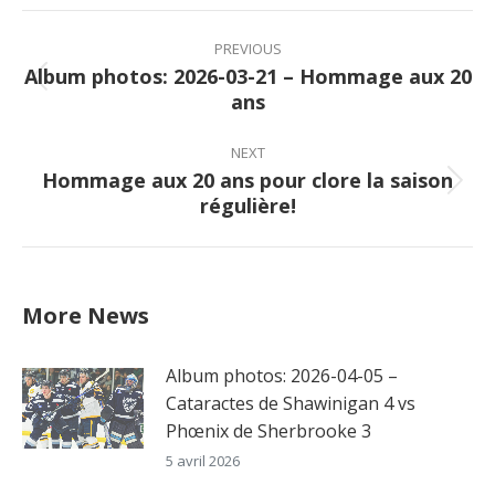
Facebook
X
Pinterest
LinkedIn
Post
navigation
PREVIOUS
Album photos: 2026-03-21 – Hommage aux 20
Previous
ans
post:
NEXT
Hommage aux 20 ans pour clore la saison
Next
régulière!
post:
More News
Album photos: 2026-04-05 –
Cataractes de Shawinigan 4 vs
Phœnix de Sherbrooke 3
5 avril 2026