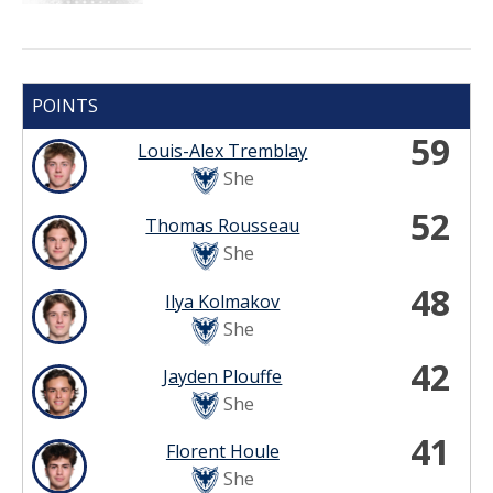
POINTS
59
Louis-Alex Tremblay
She
52
Thomas Rousseau
She
48
Ilya Kolmakov
She
42
Jayden Plouffe
She
41
Florent Houle
She