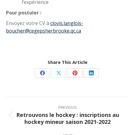
l’expérience
Pour postuler :
Envoyez votre CV à
clovis.langlois-
boucher@cegepsherbrooke.qc.ca
Share This Article
Share
Share
Share
Share
on
on
on
on
Facebook
X
Pinterest
LinkedIn
Post
navigation
PREVIOUS
Retrouvons le hockey : inscriptions au
Previous
hockey mineur saison 2021-2022
post: