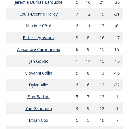
Jérémie Dumas-Larouche
5
16
21
-35
Louis-Étienne Halley
7
12
19
-21
Maxime Côté
6
11
17
-8
Peter Legostaev
8
8
16
-17
Alexandre Carbonneau
6
9
15
15
Jan Golicic
1
14
15
-15
Giovanni Collin
5
8
13
-15
Dylan Allie
6
6
12
-22
Finn Barton
5
7
12
-1
Yan Gaudreau
3
9
12
0
Ethan Cox
5
5
10
-7