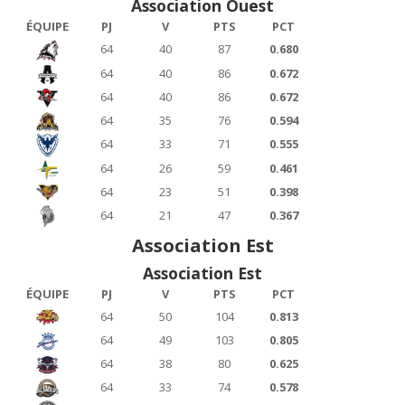
Association Ouest
ÉQUIPE
PJ
V
PTS
PCT
64
40
87
0.680
64
40
86
0.672
64
40
86
0.672
64
35
76
0.594
64
33
71
0.555
64
26
59
0.461
64
23
51
0.398
64
21
47
0.367
Association Est
Association Est
ÉQUIPE
PJ
V
PTS
PCT
64
50
104
0.813
64
49
103
0.805
64
38
80
0.625
64
33
74
0.578