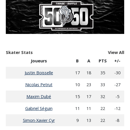
Skater Stats
View All
Joueurs
B
A
PTS
+/-
Justin Boisselle
17
18
35
-30
Nicolas Petrut
10
23
33
-27
Maxim Dubé
15
17
32
-5
Gabriel Séguin
11
11
22
-12
Simon-Xavier Cyr
9
13
22
-8