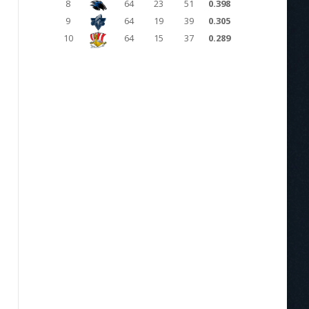
8
64
23
51
0.398
9
64
19
39
0.305
10
64
15
37
0.289