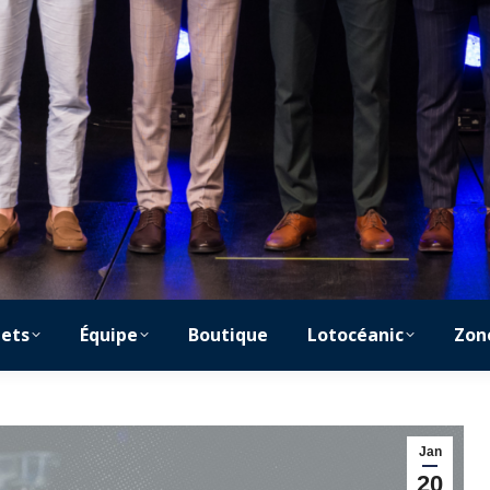
lets
Équipe
Boutique
Lotocéanic
Zon
Jan
20