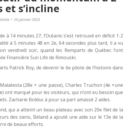
 et s’incline
Article
20 janvier 2023
e à 14 minutes 27, l’Océanic s’est retrouvé en déficit 1-2
lité à 5 minutes 48 en 2e, 64 secondes plus tard, il a vu
bon vendredi soir, quand les Remparts de Québec l’ont
ée Financière Sun Life de Rimouski.
ts Patrick Roy, de devenir le 6e pilote de l’histoire dans
 Malatesta (28e + une passe), Charles Truchon (4e +une
e) ont marqué pour les visiteurs, qui n’ont eu besoin que
lets. Zacharie Bolduc à pour sa part amassé 2 aides.
nd, qui a atteint un beau plateau avec son 20e filet de la
urs des siens, Béland a ajouté une aide sur le 13e de la
rni de beaux efforts.