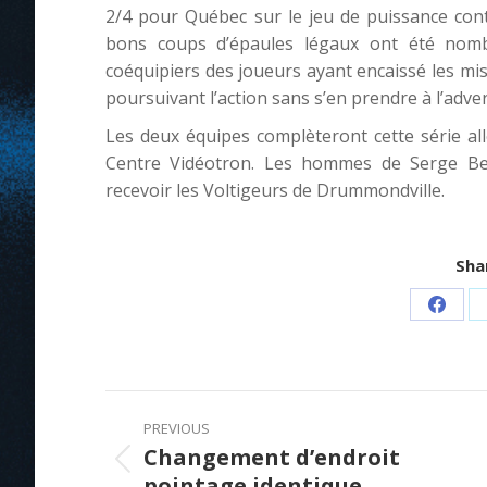
2/4 pour Québec sur le jeu de puissance con
bons coups d’épaules légaux ont été nombr
coéquipiers des joueurs ayant encaissé les mi
poursuivant l’action sans s’en prendre à l’adver
Les deux équipes complèteront cette série al
Centre Vidéotron. Les hommes de Serge Bea
recevoir les Voltigeurs de Drummondville.
Shar
Share
on
Faceb
Post
PREVIOUS
navigation
Changement d’endroit
Previous
pointage identique