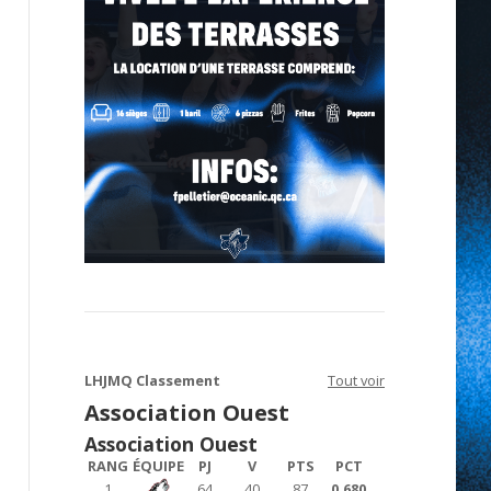
LHJMQ Classement
Tout voir
Association Ouest
Association Ouest
RANG
ÉQUIPE
PJ
V
PTS
PCT
1
64
40
87
0.680