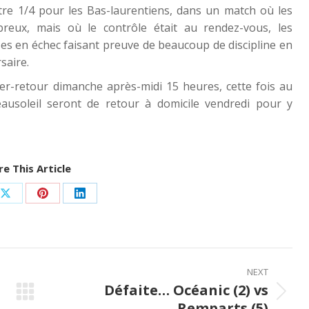
tre 1/4 pour les Bas-laurentiens, dans un match où les
eux, mais où le contrôle était au rendez-vous, les
ses en échec faisant preuve de beaucoup de discipline en
saire.
ler-retour dimanche après-midi 15 heures, cette fois au
usoleil seront de retour à domicile vendredi pour y
e This Article
Share
Share
Share
on
on
on
ook
X
Pinterest
LinkedIn
NEXT
Défaite… Océanic (2) vs
Next
Remparts (5)