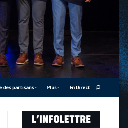
e des partisans
Plus
En Direct
Search: