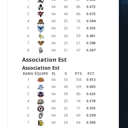
2
64
40
86
0.672
3
64
40
86
0.672
4
64
35
76
0.594
5
64
33
71
0.555
6
64
26
59
0.461
7
64
23
51
0.398
8
64
21
47
0.367
Association Est
Association Est
RANG
ÉQUIPE
PJ
V
PTS
PCT
1
64
50
104
0.813
2
64
49
103
0.805
3
64
38
80
0.625
4
64
33
74
0.578
5
64
32
71
0.555
6
64
28
69
0.539
7
64
29
64
0.500