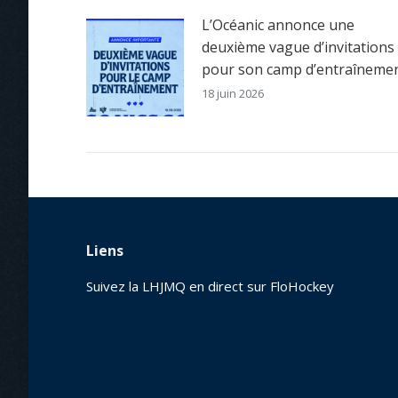
L’Océanic annonce une
deuxième vague d’invitations
pour son camp d’entraîneme
18 juin 2026
Liens
Suivez la LHJMQ en direct sur FloHockey