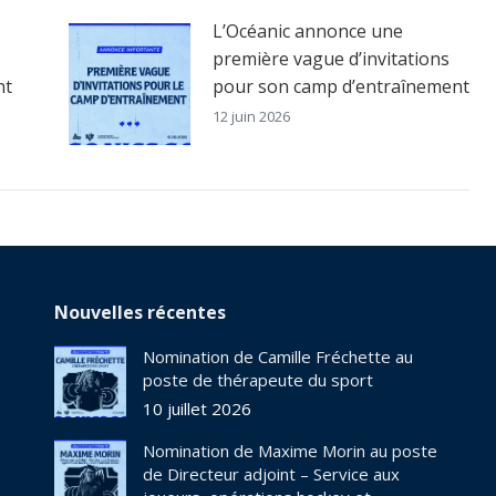
L’Océanic annonce une
première vague d’invitations
nt
pour son camp d’entraînement
12 juin 2026
Nouvelles récentes
Nomination de Camille Fréchette au
poste de thérapeute du sport
10 juillet 2026
Nomination de Maxime Morin au poste
de Directeur adjoint – Service aux