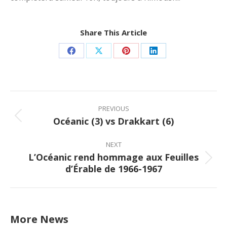
Share This Article
Share
Share
Share
Share
on
on
on
on
Facebook
X
Pinterest
LinkedIn
Post
navigation
PREVIOUS
Océanic (3) vs Drakkart (6)
Previous
post:
NEXT
L’Océanic rend hommage aux Feuilles
Next
d’Érable de 1966-1967
post:
More News