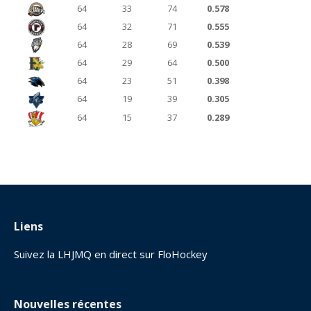
64
33
74
0.578
64
32
71
0.555
64
28
69
0.539
64
29
64
0.500
64
23
51
0.398
64
19
39
0.305
64
15
37
0.289
Liens
Suivez la LHJMQ en direct sur FloHockey
Nouvelles récentes