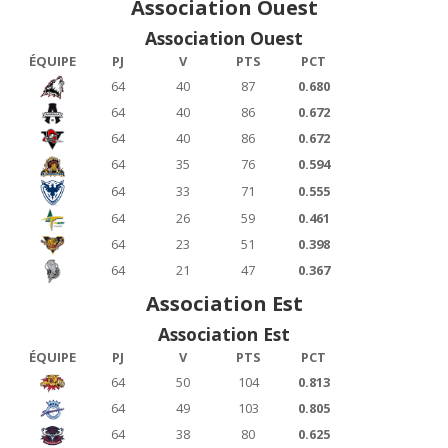
Association Ouest
Association Ouest
ÉQUIPE
PJ
V
PTS
PCT
64
40
87
0.680
64
40
86
0.672
64
40
86
0.672
64
35
76
0.594
64
33
71
0.555
64
26
59
0.461
64
23
51
0.398
64
21
47
0.367
Association Est
Association Est
ÉQUIPE
PJ
V
PTS
PCT
64
50
104
0.813
64
49
103
0.805
64
38
80
0.625