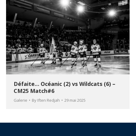
Défaite… Océanic (2) vs Wildcats (6) –
CM25 Match#6
Galerie
By
Iften Redjah
29 mai 2025