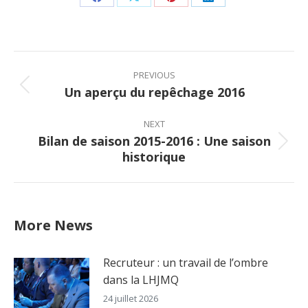
Share
Share
Share
Share
on
on
on
on
Facebook
X
Pinterest
LinkedIn
Post
navigation
PREVIOUS
Un aperçu du repêchage 2016
Previous
post:
NEXT
Bilan de saison 2015-2016 : Une saison
Next
historique
post:
More News
Recruteur : un travail de l’ombre
dans la LHJMQ
24 juillet 2026