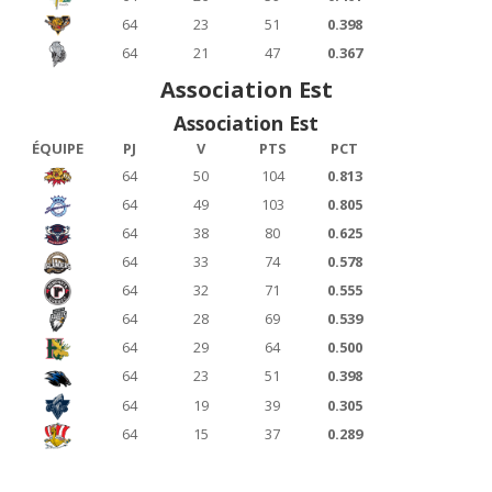
64
23
51
0.398
64
21
47
0.367
Association Est
Association Est
ÉQUIPE
PJ
V
PTS
PCT
64
50
104
0.813
64
49
103
0.805
64
38
80
0.625
64
33
74
0.578
64
32
71
0.555
64
28
69
0.539
64
29
64
0.500
64
23
51
0.398
64
19
39
0.305
64
15
37
0.289