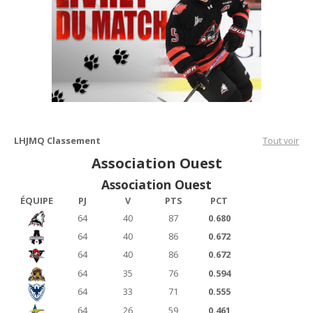
LHJMQ Classement
Tout voir
Association Ouest
Association Ouest
ÉQUIPE
PJ
V
PTS
PCT
64
40
87
0.680
64
40
86
0.672
64
40
86
0.672
64
35
76
0.594
64
33
71
0.555
64
26
59
0.461