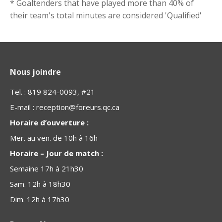
* Goaltenders that have played more than 40% of
their team's total minutes are considered 'Qualified'
Nous joindre
Tel. : 819 824-0093, #21
E-mail :
reception@foreurs.qc.ca
Horaire d’ouverture :
Mer. au ven. de 10h à 16h
Horaire – Jour de match :
Semaine 17h à 21h30
Sam. 12h à 18h30
Dim. 12h à 17h30