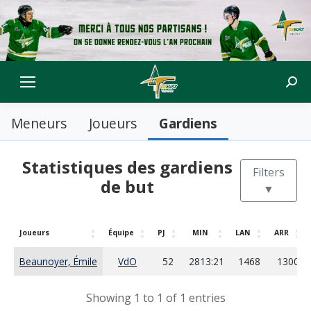
Sear
Gardiens
Meneurs
Joueurs
Statistiques des gardiens
Filters
de but
▼
Joueurs
Équipe
PJ
MIN
LAN
ARR
Beaunoyer, Émile
VdO
52
2813:21
1468
1300
Showing 1 to 1 of 1 entries