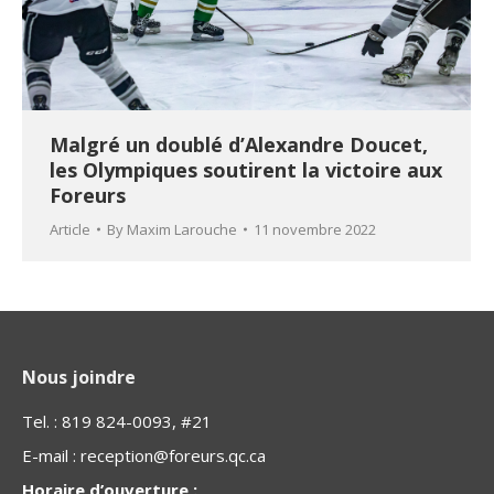
Malgré un doublé d’Alexandre Doucet,
les Olympiques soutirent la victoire aux
Foreurs
Article
By
Maxim Larouche
11 novembre 2022
Nous joindre
Tel. : 819 824-0093, #21
E-mail :
reception@foreurs.qc.ca
Horaire d’ouverture :