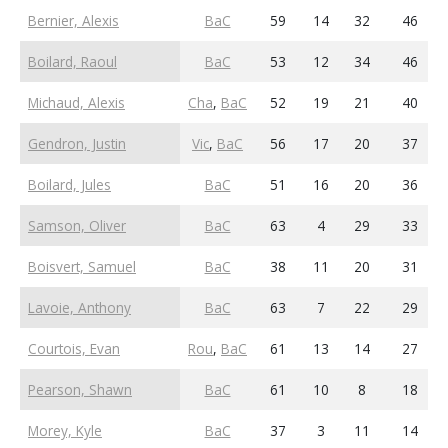
Bernier, Alexis
BaC
59
14
32
46
Boilard, Raoul
BaC
53
12
34
46
Michaud, Alexis
Cha
,
BaC
52
19
21
40
Gendron, Justin
Vic
,
BaC
56
17
20
37
Boilard, Jules
BaC
51
16
20
36
Samson, Oliver
BaC
63
4
29
33
Boisvert, Samuel
BaC
38
11
20
31
Lavoie, Anthony
BaC
63
7
22
29
Courtois, Evan
Rou
,
BaC
61
13
14
27
Pearson, Shawn
BaC
61
10
8
18
Morey, Kyle
BaC
37
3
11
14