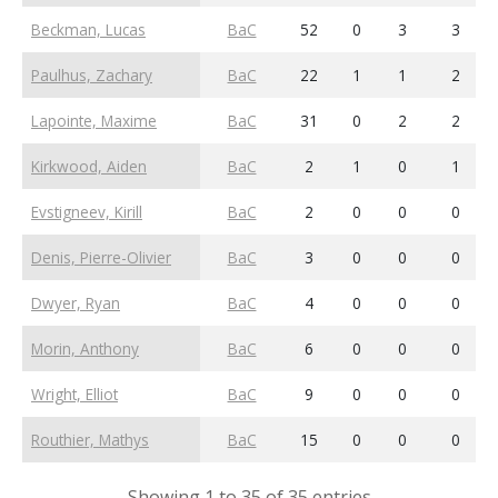
Beckman, Lucas
BaC
52
0
3
3
Paulhus, Zachary
BaC
22
1
1
2
Lapointe, Maxime
BaC
31
0
2
2
Kirkwood, Aiden
BaC
2
1
0
1
Evstigneev, Kirill
BaC
2
0
0
0
Denis, Pierre-Olivier
BaC
3
0
0
0
Dwyer, Ryan
BaC
4
0
0
0
Morin, Anthony
BaC
6
0
0
0
Wright, Elliot
BaC
9
0
0
0
Routhier, Mathys
BaC
15
0
0
0
Showing 1 to 35 of 35 entries