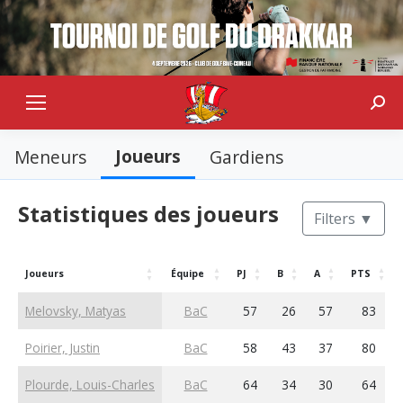
Sear
Joueurs
Meneurs
Gardiens
Statistiques des joueurs
Filters
▼
Joueurs
Équipe
PJ
B
A
PTS
Melovsky, Matyas
BaC
57
26
57
83
Poirier, Justin
BaC
58
43
37
80
Plourde, Louis-Charles
BaC
64
34
30
64