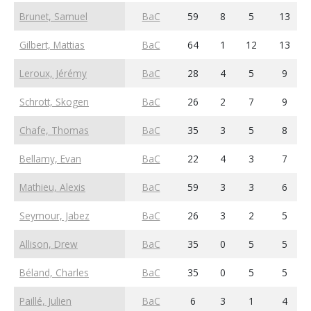
Brunet, Samuel
BaC
59
8
5
13
Gilbert, Mattias
BaC
64
1
12
13
Leroux, Jérémy
BaC
28
4
5
9
Schrott, Skogen
BaC
26
2
7
9
Chafe, Thomas
BaC
35
3
5
8
Bellamy, Evan
BaC
22
4
3
7
Mathieu, Alexis
BaC
59
3
3
6
Seymour, Jabez
BaC
26
3
2
5
Allison, Drew
BaC
35
0
5
5
Béland, Charles
BaC
35
0
5
5
Paillé, Julien
BaC
6
3
1
4