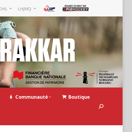
OHL
LHJMQ
Communauté
Boutique
Search: