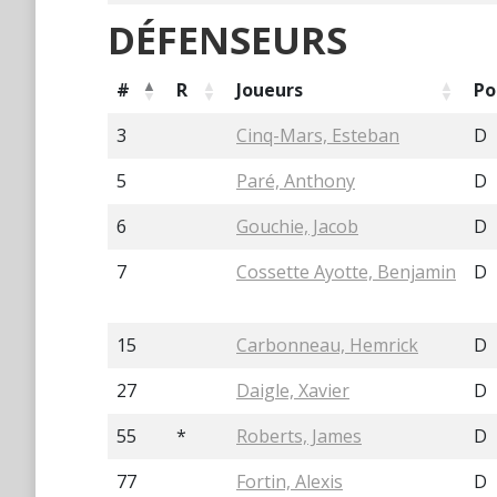
DÉFENSEURS
#
R
Joueurs
Po
3
Cinq-Mars, Esteban
D
5
Paré, Anthony
D
6
Gouchie, Jacob
D
7
Cossette Ayotte, Benjamin
D
15
Carbonneau, Hemrick
D
27
Daigle, Xavier
D
55
*
Roberts, James
D
77
Fortin, Alexis
D