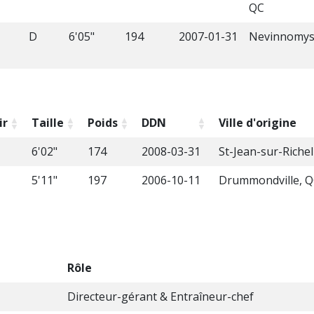
QC
D
6'05"
194
2007-01-31
Nevinnomyss
ir
Taille
Poids
DDN
Ville d'origine
6'02"
174
2008-03-31
St-Jean-sur-Richel
5'11"
197
2006-10-11
Drummondville, 
Rôle
Directeur-gérant & Entraîneur-chef