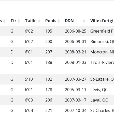
s
Tir
Taille
Poids
DDN
Ville d'orig
G
6'02"
195
2006-08-25
Greenfield P
G
6'02"
200
2006-09-01
Rimouski, Q
D
6'01"
207
2008-03-21
Moncton, N
D
6'01"
188
2008-01-03
Trois-Rivièr
G
5'10"
182
2007-03-27
St-Lazare, 
G
6'01"
178
2005-03-11
Lévis, QC
G
6'03"
206
2007-03-17
Laval, QC
G
6'04"
221
2007-10-04
St-Charles-