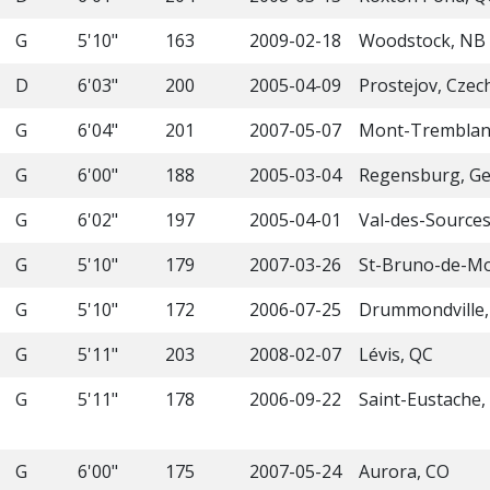
G
5'10"
163
2009-02-18
Woodstock, NB
D
6'03"
200
2005-04-09
Prostejov, Czec
G
6'04"
201
2007-05-07
Mont-Tremblan
G
6'00"
188
2005-03-04
Regensburg, G
G
6'02"
197
2005-04-01
Val-des-Sources
G
5'10"
179
2007-03-26
St-Bruno-de-Mon
G
5'10"
172
2006-07-25
Drummondville,
G
5'11"
203
2008-02-07
Lévis, QC
G
5'11"
178
2006-09-22
Saint-Eustache,
G
6'00"
175
2007-05-24
Aurora, CO