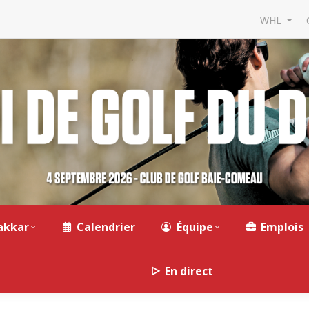
WHL
akkar
Calendrier
Équipe
Emplois
En direct