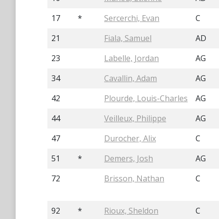
17
*
Sercerchi, Evan
C
21
Fiala, Samuel
AD
23
Labelle, Jordan
AG
34
Cavallin, Adam
AG
42
Plourde, Louis-Charles
AG
44
Veilleux, Philippe
AG
47
Durocher, Alix
C
51
*
Demers, Josh
AG
72
Brisson, Nathan
C
92
*
Rioux, Sheldon
C