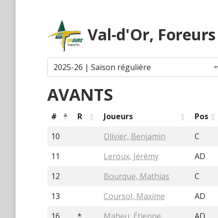
Val-d'Or, Foreur
AVANTS
#
R
Joueurs
Pos
10
Olivier, Benjamin
C
11
Leroux, Jérémy
AD
12
Bourque, Mathias
C
13
Coursol, Maxime
AD
16
*
Maheu, Étienne
AD