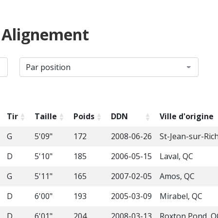
s Alignement
Tir
Taille
Poids
DDN
Ville d'origine
G
5'09"
172
2008-06-26
St-Jean-sur-Ric
D
5'10"
185
2006-05-15
Laval, QC
G
5'11"
165
2007-02-05
Amos, QC
D
6'00"
193
2005-03-09
Mirabel, QC
D
6'01"
204
2008-03-13
Roxton Pond, Q