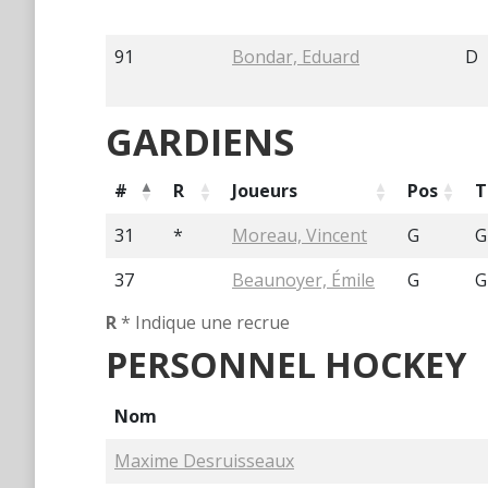
91
Bondar, Eduard
D
GARDIENS
#
R
Joueurs
Pos
T
31
*
Moreau, Vincent
G
G
37
Beaunoyer, Émile
G
G
R
* Indique une recrue
PERSONNEL HOCKEY
Nom
Maxime Desruisseaux