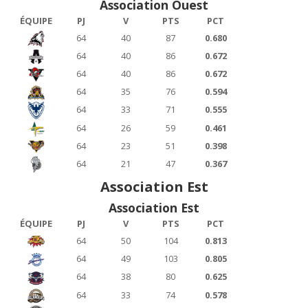
Association Ouest
ÉQUIPE
PJ
V
PTS
PCT
64
40
87
0.680
64
40
86
0.672
64
40
86
0.672
64
35
76
0.594
64
33
71
0.555
64
26
59
0.461
64
23
51
0.398
64
21
47
0.367
Association Est
Association Est
ÉQUIPE
PJ
V
PTS
PCT
64
50
104
0.813
64
49
103
0.805
64
38
80
0.625
64
33
74
0.578