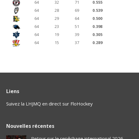
64
32
71
0.555
64
28
69
0.539
64
29
64
0.500
64
23
51
0.398
64
19
39
0.305
64
15
37
0.289
Liens
Suivez la LHJMQ en direct sur FloHockey
Nouvelles récentes
Retour sur le repêchage international 2026