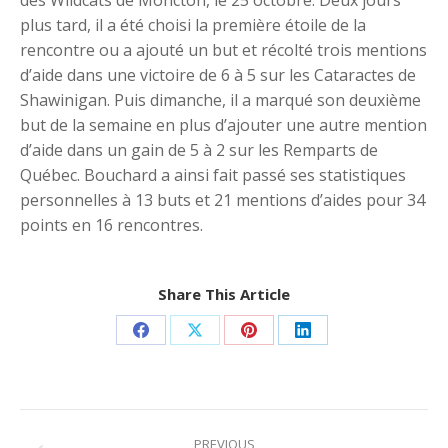
des Wildcats de Moncton, le 25 octobre. Deux jours
plus tard, il a été choisi la première étoile de la
rencontre ou a ajouté un but et récolté trois mentions
d’aide dans une victoire de 6 à 5 sur les Cataractes de
Shawinigan. Puis dimanche, il a marqué son deuxième
but de la semaine en plus d’ajouter une autre mention
d’aide dans un gain de 5 à 2 sur les Remparts de
Québec. Bouchard a ainsi fait passé ses statistiques
personnelles à 13 buts et 21 mentions d’aides pour 34
points en 16 rencontres.
Share This Article
Share
Share
Share
Share
on
on
on
on
Facebook
X
Pinterest
LinkedIn
Post
PREVIOUS