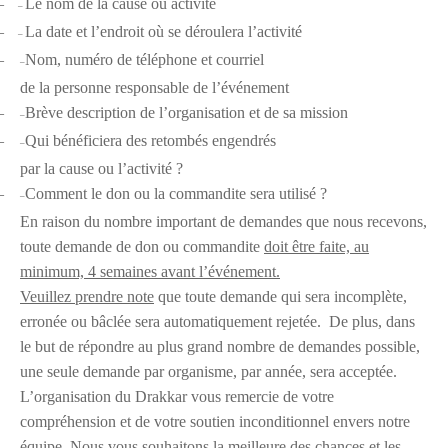
–
Le nom de la cause ou activité
–
–
La date et l’endroit où se déroulera l’activité
–
–
Nom, numéro de téléphone et courriel
–
de la personne responsable de l’événement
–
Brève description de l’organisation et de sa mission
–
–
Qui bénéficiera des retombés engendrés
–
par la cause ou l’activité ?
–
Comment le don ou la commandite sera utilisé ?
–
En raison du nombre important de demandes que nous recevons,
toute demande de don ou commandite
doit être faite, au
minimum, 4 semaines avant l’événement.
Veuillez prendre note
que toute demande qui sera incomplète,
erronée ou bâclée sera automatiquement rejetée. De plus, dans
le but de répondre au plus grand nombre de demandes possible,
une seule demande par organisme, par année, sera acceptée.
L’organisation du Drakkar vous remercie de votre
compréhension et de votre soutien inconditionnel envers notre
équipe. Nous vous souhaitons la meilleure des chances et les