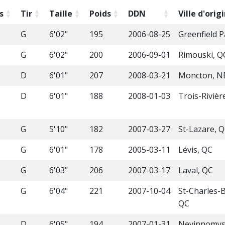
s
Tir
Taille
Poids
DDN
Ville d'orig
G
6'02"
195
2006-08-25
Greenfield P
G
6'02"
200
2006-09-01
Rimouski, Q
D
6'01"
207
2008-03-21
Moncton, N
D
6'01"
188
2008-01-03
Trois-Rivièr
G
5'10"
182
2007-03-27
St-Lazare, 
G
6'01"
178
2005-03-11
Lévis, QC
G
6'03"
206
2007-03-17
Laval, QC
G
6'04"
221
2007-10-04
St-Charles-
QC
D
6'05"
194
2007-01-31
Nevinnomyss