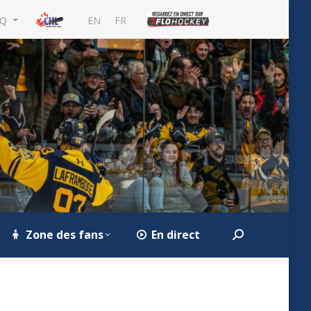
EN
FR
MQ
Zone des fans
En direct
Search: