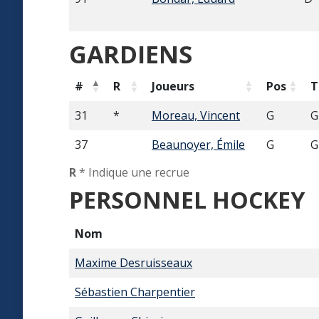
GARDIENS
#
R
Joueurs
Pos
T
31
*
Moreau, Vincent
G
G
37
Beaunoyer, Émile
G
G
R
* Indique une recrue
PERSONNEL HOCKEY
Nom
Maxime Desruisseaux
Sébastien Charpentier