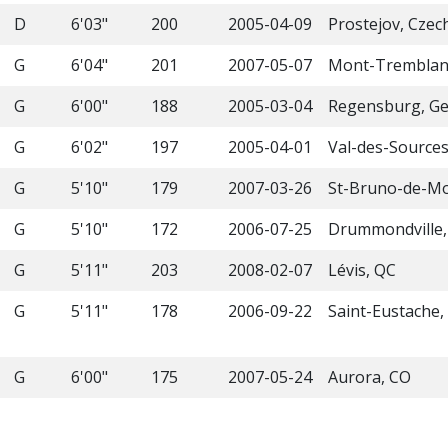
D
6'03"
200
2005-04-09
Prostejov, Czec
G
6'04"
201
2007-05-07
Mont-Tremblan
G
6'00"
188
2005-03-04
Regensburg, G
G
6'02"
197
2005-04-01
Val-des-Sources
G
5'10"
179
2007-03-26
St-Bruno-de-Mon
G
5'10"
172
2006-07-25
Drummondville,
G
5'11"
203
2008-02-07
Lévis, QC
G
5'11"
178
2006-09-22
Saint-Eustache,
G
6'00"
175
2007-05-24
Aurora, CO