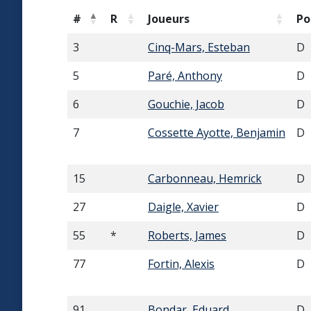
#
R
Joueurs
Po
3
Cinq-Mars, Esteban
D
5
Paré, Anthony
D
6
Gouchie, Jacob
D
7
Cossette Ayotte, Benjamin
D
15
Carbonneau, Hemrick
D
27
Daigle, Xavier
D
55
*
Roberts, James
D
77
Fortin, Alexis
D
91
Bondar, Eduard
D