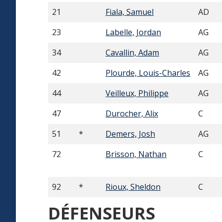
21
Fiala, Samuel
AD
23
Labelle, Jordan
AG
34
Cavallin, Adam
AG
42
Plourde, Louis-Charles
AG
44
Veilleux, Philippe
AG
47
Durocher, Alix
C
51
*
Demers, Josh
AG
72
Brisson, Nathan
C
92
*
Rioux, Sheldon
C
DÉFENSEURS