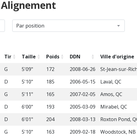
s Alignement
Tir
Taille
Poids
DDN
Ville d'origine
G
5'09"
172
2008-06-26
St-Jean-sur-Ric
D
5'10"
185
2006-05-15
Laval, QC
G
5'11"
165
2007-02-05
Amos, QC
D
6'00"
193
2005-03-09
Mirabel, QC
D
6'01"
204
2008-03-13
Roxton Pond, Q
G
5'10"
163
2009-02-18
Woodstock, NB