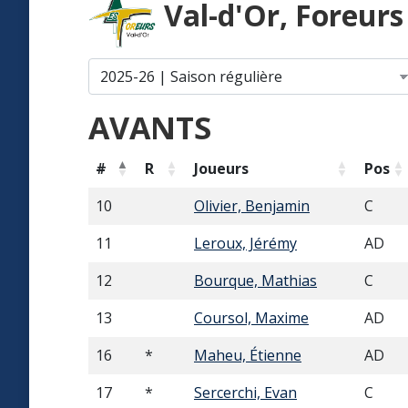
Val-d'Or, Foreur
AVANTS
#
R
Joueurs
Pos
10
Olivier, Benjamin
C
11
Leroux, Jérémy
AD
12
Bourque, Mathias
C
13
Coursol, Maxime
AD
16
*
Maheu, Étienne
AD
17
*
Sercerchi, Evan
C