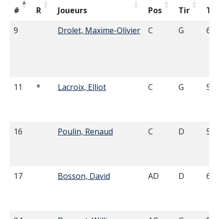
#
R
Joueurs
Pos
Tir
Tai
9
Drolet, Maxime-Olivier
C
G
6'0
11
*
Lacroix, Elliot
C
G
5'1
16
Poulin, Renaud
C
D
5'1
17
Bosson, David
AD
D
6'0