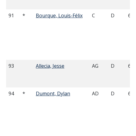
91
*
Bourque, Louis-Félix
C
D
6'0
93
Allecia, Jesse
AG
D
6'0
94
*
Dumont, Dylan
AD
D
6'0