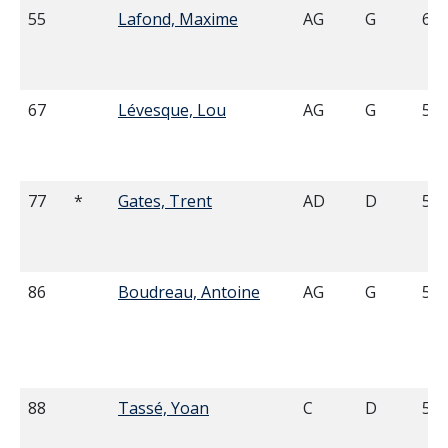
55
Lafond, Maxime
AG
G
6'0
67
Lévesque, Lou
AG
G
5'0
77
*
Gates, Trent
AD
D
5'1
86
Boudreau, Antoine
AG
G
5'0
88
Tassé, Yoan
C
D
5'1