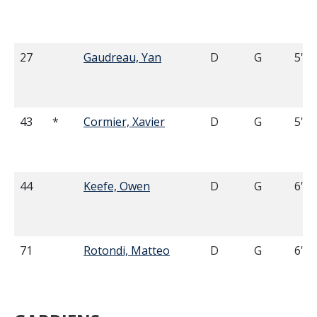
27
Gaudreau, Yan
D
G
5'10
43
*
Cormier, Xavier
D
G
5'10
44
Keefe, Owen
D
G
6'00
71
Rotondi, Matteo
D
G
6'00