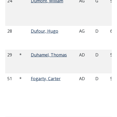
24
Dumont, William
AG
G
5'1
28
Dufour, Hugo
AG
D
6'0
29
*
Duhamel, Thomas
AD
D
5'0
51
*
Fogarty, Carter
AD
D
5'0