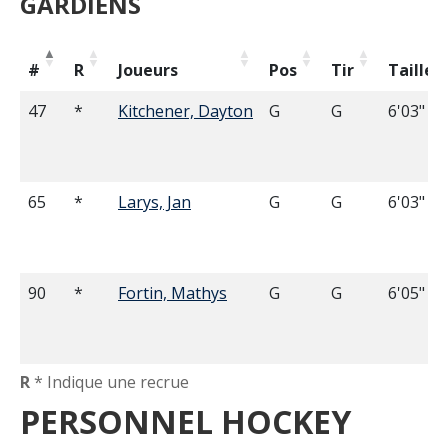
GARDIENS
#
R
Joueurs
Pos
Tir
Taille
47
*
Kitchener, Dayton
G
G
6'03"
65
*
Larys, Jan
G
G
6'03"
90
*
Fortin, Mathys
G
G
6'05"
R
* Indique une recrue
PERSONNEL HOCKEY