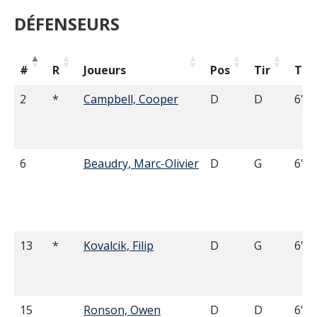
DÉFENSEURS
#
R
Joueurs
Pos
Tir
Tail
2
*
Campbell, Cooper
D
D
6'03
6
Beaudry, Marc-Olivier
D
G
6'00
13
*
Kovalcik, Filip
D
G
6'01
15
Ronson, Owen
D
D
6'03