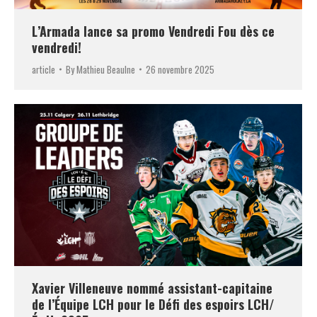
L’Armada lance sa promo Vendredi Fou dès ce
vendredi!
article
By
Mathieu Beaulne
26 novembre 2025
Xavier Villeneuve nommé assistant-capitaine
de l’Équipe LCH pour le Défi des espoirs LCH/