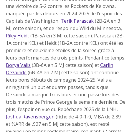
une victoire de 5-2 contre les Rockets de Kelowna,
marquée par les débuts en 2024-2025 de l’espoir des
Capitals de Washington,
Terik Parascak
(2B-2A en 3
MJ cette saison), et de l’espoir du Wild du Minnesota,
Riley Heidt
(1B-5A en 3 MJ cette saison). Parascak (2B-
1A contre KEL) et Heidt (1B-2A contre KEL) ont été les
première et deuxième étoiles de la soirée grâce à
leurs performances de trois points. Pendant ce temps,
Borya Valis
(3B-6A en 5 MJ cette saison) et
Carlin
Dezainde
(6B-4A en 7 MJ cette saison) ont continué
leurs bons débuts de campagne 2024-25. Valis a
enregistré un but et quatre passes, tandis que
Dezainde a marqué trois buts et une passe lors des
trois matchs de Prince George la semaine dernière. De
plus, l’espoir en vue du Repêchage 2025 de la LNH,
Joshua Ravensbergen
(fiche de 4-0-1-0, MBA de 2,39
et %ARR de ,927 en 5 MJ cette saison), est resté
invaincu en temps réglementaire, réalisant 27 arrêts