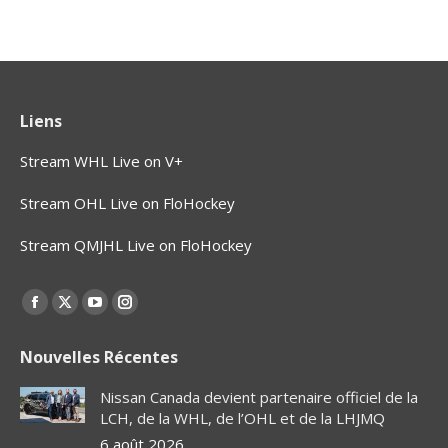
Liens
Stream WHL Live on V+
Stream OHL Live on FloHockey
Stream QMJHL Live on FloHockey
Find us on:
Facebook
X
YouTube
Instagram
page
page
page
page
Nouvelles Récentes
opens
opens
opens
opens
in
in
in
in
Nissan Canada devient partenaire officiel de la
new
new
new
new
LCH, de la WHL, de l’OHL et de la LHJMQ
window
window
window
window
6 août 2026