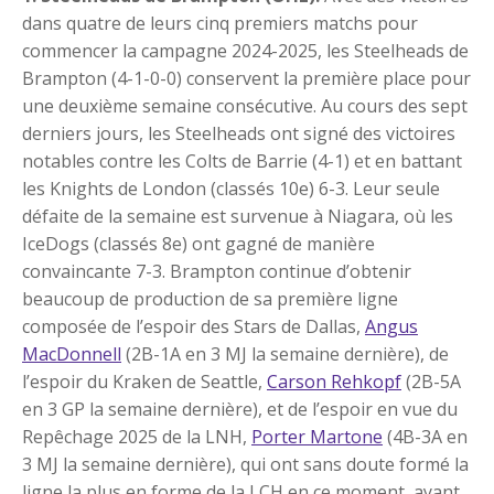
dans quatre de leurs cinq premiers matchs pour
commencer la campagne 2024-2025, les Steelheads de
Brampton (4-1-0-0) conservent la première place pour
une deuxième semaine consécutive. Au cours des sept
derniers jours, les Steelheads ont signé des victoires
notables contre les Colts de Barrie (4-1) et en battant
les Knights de London (classés 10e) 6-3. Leur seule
défaite de la semaine est survenue à Niagara, où les
IceDogs (classés 8e) ont gagné de manière
convaincante 7-3. Brampton continue d’obtenir
beaucoup de production de sa première ligne
composée de l’espoir des Stars de Dallas,
Angus
MacDonnell
(2B-1A en 3 MJ la semaine dernière), de
l’espoir du Kraken de Seattle,
Carson Rehkopf
(2B-5A
en 3 GP la semaine dernière), et de l’espoir en vue du
Repêchage 2025 de la LNH,
Porter Martone
(4B-3A en
3 MJ la semaine dernière), qui ont sans doute formé la
ligne la plus en forme de la LCH en ce moment, ayant