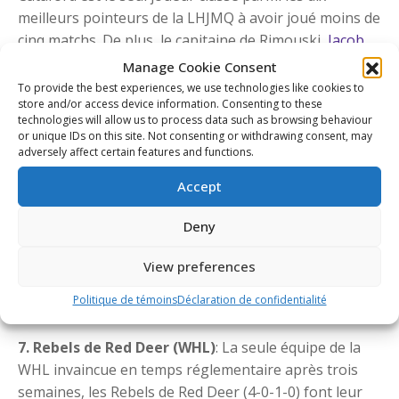
meilleurs pointeurs de la LHJMQ à avoir joué moins de
cinq matchs. De plus, le capitaine de Rimouski,
Jacob
Mathieu
(4B-0A en 4 MJ cette saison), l’espoir des
Manage Cookie Consent
Ducks d’Anaheim,
Alexandre Blais
(1B-3A en 4 MJ cette
To provide the best experiences, we use technologies like cookies to
store and/or access device information. Consenting to these
saison), et l’espoir des Flyers de Philadelphie,
Spencer
technologies will allow us to process data such as browsing behaviour
Gill
(0B-2A en 4 MJ cette saison), continuent de donner
or unique IDs on this site. Not consenting or withdrawing consent, may
un coup de pouce à l’Océanic depuis leur retour des
adversely affect certain features and functions.
camps d’entraînement de la LNH auxquels ils ont
Accept
participé. Cette semaine, Rimouski sera mis à
l’épreuve alors qu’ils poursuivent un voyage de neuf
Deny
matchs à l’étranger avec des rencontres contre les
Saguenéens et les Remparts au cours du week-end.
View preferences
Matchs cette semaine : à Chicoutimi (11 oct.), à Québec
Politique de témoins
Déclaration de confidentialité
(12 oct.)
7. Rebels de Red Deer (WHL)
: La seule équipe de la
WHL invaincue en temps réglementaire après trois
semaines, les Rebels de Red Deer (4-0-1-0) font leur