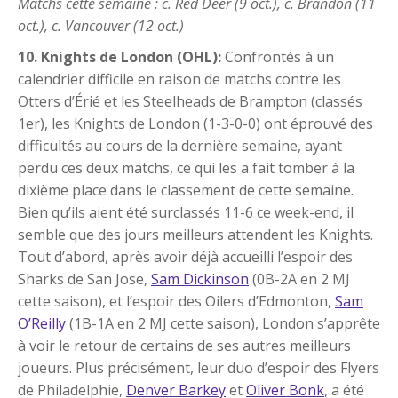
Matchs cette semaine : c. Red Deer (9 oct.), c. Brandon (11
oct.), c. Vancouver (12 oct.)
10. Knights de London (OHL):
Confrontés à un
calendrier difficile en raison de matchs contre les
Otters d’Érié et les Steelheads de Brampton (classés
1er), les Knights de London (1-3-0-0) ont éprouvé des
difficultés au cours de la dernière semaine, ayant
perdu ces deux matchs, ce qui les a fait tomber à la
dixième place dans le classement de cette semaine.
Bien qu’ils aient été surclassés 11-6 ce week-end, il
semble que des jours meilleurs attendent les Knights.
Tout d’abord, après avoir déjà accueilli l’espoir des
Sharks de San Jose,
Sam Dickinson
(0B-2A en 2 MJ
cette saison), et l’espoir des Oilers d’Edmonton,
Sam
O’Reilly
(1B-1A en 2 MJ cette saison), London s’apprête
à voir le retour de certains de ses autres meilleurs
joueurs. Plus précisément, leur duo d’espoir des Flyers
de Philadelphie,
Denver Barkey
et
Oliver Bonk
, a été