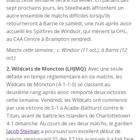
sept prochains jours, les Steelheads affrontent un
autre ensemble de matchs difficiles lorsqu’ils
retourneront à Barrie ce samedi, une nuit après avoir
accueilli les Spitfires de Windsor, qui mènent la OHL,
au CAA Centre à Brampton vendredi.
Matchs cette semaine : c. Windsor (11 oct.), à Barrie (12
oct.)
2. Wildcats de Moncton (LHJMQ)
: Avec une seule
défaite en temps réglementaire en six matchs, les
Wildcats de Moncton (4-1-1-0) se classent au
deuxième rang après avoir remporté deux victoires
cette semaine. Vendredi, les Wildcats ont commencé
par une victoire de 5-1 à Acadie-Bathurst contre le
Titan, avant de battre les Islanders de Charlottetown
4-1 dimanche. Au cours de ces deux matchs, le gardien
Jacob Steiman
a poursuivi son excellent début de
saison, repoussant 55 des 57 tirs auxquels il a fait face