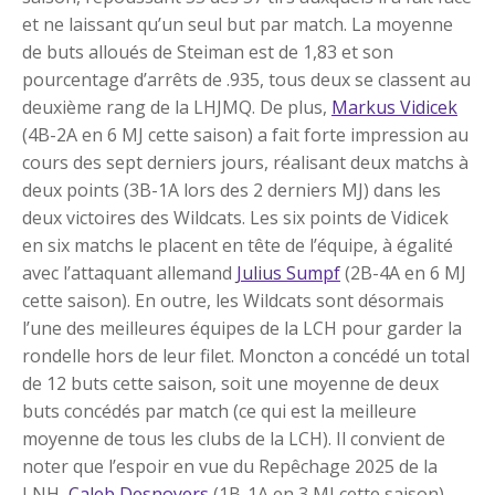
et ne laissant qu’un seul but par match. La moyenne
de buts alloués de Steiman est de 1,83 et son
pourcentage d’arrêts de .935, tous deux se classent au
deuxième rang de la LHJMQ. De plus,
Markus Vidicek
(4B-2A en 6 MJ cette saison) a fait forte impression au
cours des sept derniers jours, réalisant deux matchs à
deux points (3B-1A lors des 2 derniers MJ) dans les
deux victoires des Wildcats. Les six points de Vidicek
en six matchs le placent en tête de l’équipe, à égalité
avec l’attaquant allemand
Julius Sumpf
(2B-4A en 6 MJ
cette saison). En outre, les Wildcats sont désormais
l’une des meilleures équipes de la LCH pour garder la
rondelle hors de leur filet. Moncton a concédé un total
de 12 buts cette saison, soit une moyenne de deux
buts concédés par match (ce qui est la meilleure
moyenne de tous les clubs de la LCH). Il convient de
noter que l’espoir en vue du Repêchage 2025 de la
LNH,
Caleb Desnoyers
(1B-1A en 3 MJ cette saison),