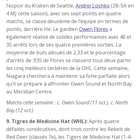
l’espoir du Kraken de Seattle,
Andrei Loshko
(2B-5A en
4 MJ cette saison), avec ses sept points en quatre
matchs, se classe deuxième de l’équipe en termes de
points, derrière He. Le gardien
Owen Flores
a
également réalisé de solides performances avec 48 et
35 arrêts lors de ses quatre premières sorties. La
moyenne de buts alloués de 2,33 et le pourcentage
d’arrêts de .935 de Flores se classent tous deux parmi
les cinq meilleurs cerbères de la OHL. Cette semaine,
Niagara cherchera à maintenir sa fiche parfaite alors
qu’il se prépare à affronter Owen Sound et North Bay
au Meridian Centre.
Matchs cette semaine : c. Owen Sound (11 oct.), c. North
Bay (12 oct.)
9. Tigres de Medicine Hat (WHL):
Après quatre
défaites consécutives, dont trois contre les Rebels de
Red Deer (classés 7e), les Tigers de Medicine Hat (1-4-