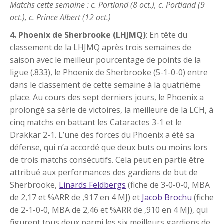
Matchs cette semaine : c. Portland (8 oct.), c. Portland (9
oct.), c. Prince Albert (12 oct.)
4. Phoenix de Sherbrooke (LHJMQ)
: En tête du
classement de la LHJMQ après trois semaines de
saison avec le meilleur pourcentage de points de la
ligue (.833), le Phoenix de Sherbrooke (5-1-0-0) entre
dans le classement de cette semaine à la quatrième
place. Au cours des sept derniers jours, le Phoenix a
prolongé sa série de victoires, la meilleure de la LCH, à
cinq matchs en battant les Cataractes 3-1 et le
Drakkar 2-1. L’une des forces du Phoenix a été sa
défense, qui n’a accordé que deux buts ou moins lors
de trois matchs consécutifs. Cela peut en partie être
attribué aux performances des gardiens de but de
Sherbrooke,
Linards Feldbergs
(fiche de 3-0-0-0, MBA
de 2,17 et %ARR de ,917 en 4 MJ) et
Jacob Brochu
(fiche
de 2-1-0-0, MBA de 2,46 et %ARR de ,910 en 4 MJ), qui
figurent tous deux parmi les six meilleurs gardiens de