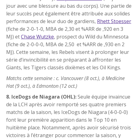
jour avec une blessure au bas du corps). Une partie de
leur succès peut également être attribuée aux solides
performances de leur duo de gardiens,
Rhett Stoesser
(fiche de 2-0-1-0, MBA de 2,30 et %ARR de ,920 en 3
MJ) et
Chase Wutzke
, prospect du Wild du Minnesota
(fiche de 2-0-0-0, MBA de 2,50 et %ARR de ,930 en 2
MJ). Cette semaine, les Rebels visent à prolonger leur
série d’invincibilité en se préparant à affronter les
Giants, les Tigers classés dixièmes et les Oil Kings.
Matchs cette semaine : c. Vancouver (8 oct.), à Medicine
Hat (9 oct.), à Edmonton (12 oct.)
8. IceDogs de Niagara (OHL):
Seule équipe invaincue
de la LCH après avoir remporté ses quatre premiers
matchs de la saison, les IceDogs de Niagara (4-0-0-0)
font leur première apparition dans le Top 10 en
huitième place. Notamment, après avoir sécurisé trois
victoires à l’étranger pour commencer la saison, y