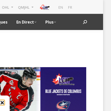
EN
FR
OHL
QMJHL
ques
En Direct
Plus
Search: