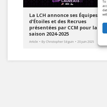
To 
acc
dat
La LCH annonce ses Équipes
wit
d’Étoiles et des Recrues
présentées par CCM pour la
saison 2024-2025
Article
By
Christopher Séguin
20 juin 2025