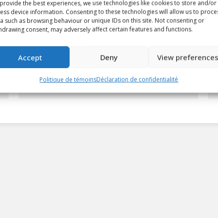
provide the best experiences, we use technologies like cookies to store and/or
ess device information. Consenting to these technologies will allow us to proce
a such as browsing behaviour or unique IDs on this site. Not consenting or
Luca Marrelli signe son
hdrawing consent, may adversely affect certain features and functions.
contrat d’entrée LNH avec les
Blue Jackets.
Accept
Deny
View preference
Article
By
Etienne Viau
13 Décembre 2024
Politique de témoins
Déclaration de confidentialité