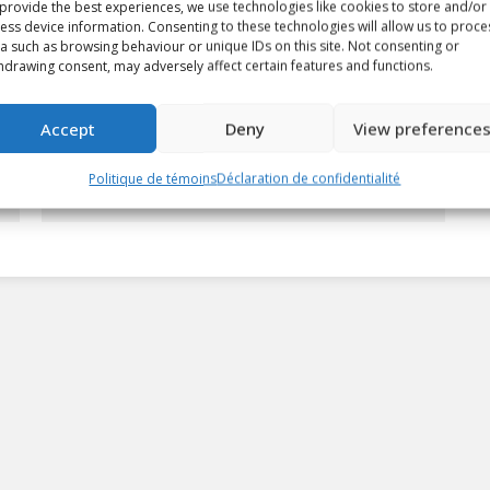
provide the best experiences, we use technologies like cookies to store and/or
ess device information. Consenting to these technologies will allow us to proce
a such as browsing behaviour or unique IDs on this site. Not consenting or
Équipe du mois de la LCH
hdrawing consent, may adversely affect certain features and functions.
présentée par CCM : Édition de
mars 2025
Accept
Deny
View preference
Article
By
Christopher Séguin
2 avril 2025
Politique de témoins
Déclaration de confidentialité