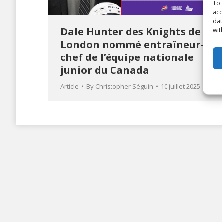
To 
acc
dat
Dale Hunter des Knights de
wit
London nommé entraîneur-
chef de l’équipe nationale
junior du Canada
Article
By
Christopher Séguin
10 juillet 2025