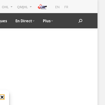
EN
FR
OHL
QMJHL
ques
En Direct
Plus
Search: