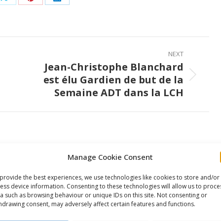
Share
Share
Share
on
on
on
ook
X
Pinterest
LinkedIn
NEXT
Jean-Christophe Blanchard
est élu Gardien de but de la
Next
Semaine ADT dans la LCH
post:
Manage Cookie Consent
Le Tchèque Maxmilian Mares
provide the best experiences, we use technologies like cookies to store and/or
a hâte de se joindre à l’Océanic
ess device information. Consenting to these technologies will allow us to proce
a such as browsing behaviour or unique IDs on this site. Not consenting or
!
hdrawing consent, may adversely affect certain features and functions.
5 août 2026