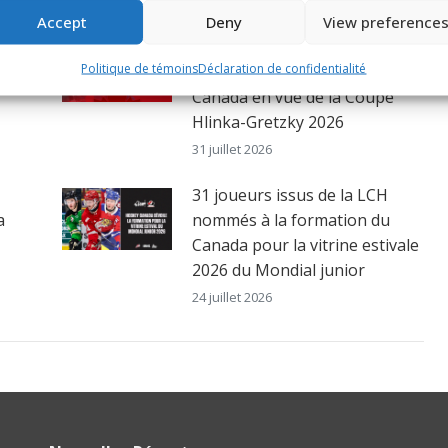
Accept
Deny
View preference
22 joueurs de la LCH nommés
Politique de témoins
Déclaration de confidentialité
au sein de la formation du
Canada en vue de la Coupe
Hlinka-Gretzky 2026
31 juillet 2026
31 joueurs issus de la LCH
a
nommés à la formation du
Canada pour la vitrine estivale
2026 du Mondial junior
24 juillet 2026