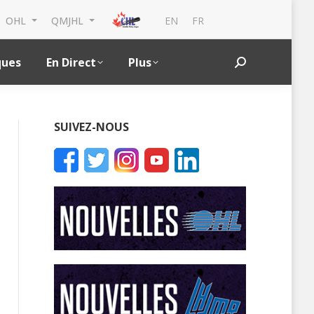
EN
FR
OHL
QMJHL
ques
En Direct
Plus
Search:
SUIVEZ-NOUS