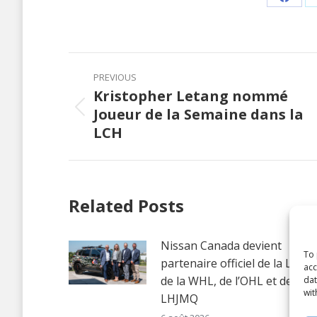
Share
on
Faceb
Post
PREVIOUS
navigation
Kristopher Letang nommé
Joueur de la Semaine dans la
Previous
LCH
post:
Related Posts
Nissan Canada devient
To 
partenaire officiel de la LCH,
acc
de la WHL, de l’OHL et de la
dat
wit
LHJMQ