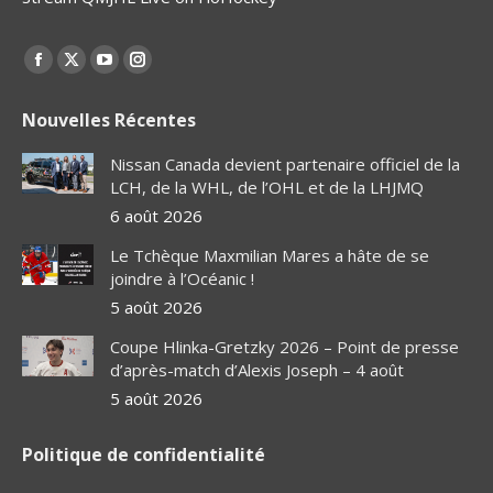
Find us on:
Facebook
X
YouTube
Instagram
page
page
page
page
Nouvelles Récentes
opens
opens
opens
opens
in
in
in
in
Nissan Canada devient partenaire officiel de la
new
new
new
new
LCH, de la WHL, de l’OHL et de la LHJMQ
window
window
window
window
6 août 2026
Le Tchèque Maxmilian Mares a hâte de se
joindre à l’Océanic !
5 août 2026
Coupe Hlinka-Gretzky 2026 – Point de presse
d’après-match d’Alexis Joseph – 4 août
5 août 2026
Politique de confidentialité