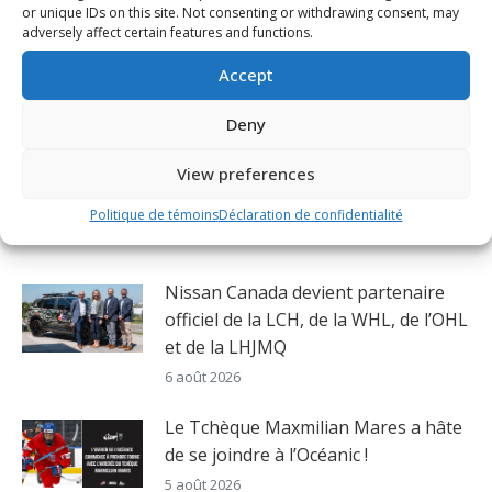
Previous
or unique IDs on this site. Not consenting or withdrawing consent, may
la Semaine Boston Pizza dans la LCH
post:
adversely affect certain features and functions.
NEXT
Accept
Encans du Groupe MeiGray de chandails
Next
portés lors de matchs de la LCH
Deny
post:
View preferences
Politique de témoins
Déclaration de confidentialité
Related Posts
Nissan Canada devient partenaire
officiel de la LCH, de la WHL, de l’OHL
et de la LHJMQ
6 août 2026
Le Tchèque Maxmilian Mares a hâte
de se joindre à l’Océanic !
5 août 2026