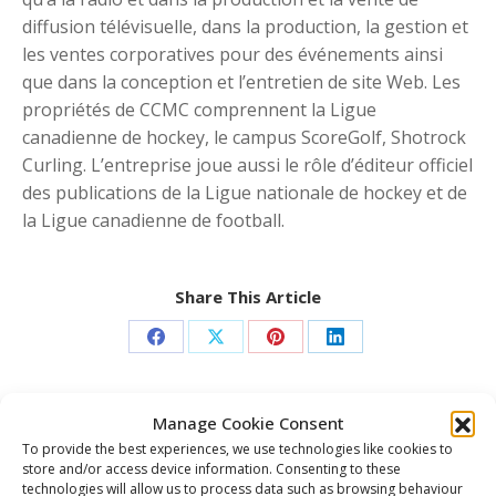
diffusion télévisuelle, dans la production, la gestion et
les ventes corporatives pour des événements ainsi
que dans la conception et l’entretien de site Web. Les
propriétés de CCMC comprennent la Ligue
canadienne de hockey, le campus ScoreGolf, Shotrock
Curling. L’entreprise joue aussi le rôle d’éditeur officiel
des publications de la Ligue nationale de hockey et de
la Ligue canadienne de football.
Share This Article
Share
Share
Share
Share
on
on
on
on
Facebook
X
Pinterest
LinkedIn
Manage Cookie Consent
Post
To provide the best experiences, we use technologies like cookies to
navigation
PREVIOUS
store and/or access device information. Consenting to these
Paul Byron des Olympiques est le Joueur de
technologies will allow us to process data such as browsing behaviour