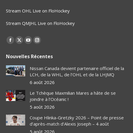
Stream OHL Live on FloHockey
Stream QMJHL Live on FloHockey
Find us on:
Facebook
X
YouTube
Instagram
page
page
page
page
Nouvelles Récentes
opens
opens
opens
opens
in
in
in
in
Nissan Canada devient partenaire officiel de la
new
new
new
new
LCH, de la WHL, de l’OHL et de la LHJMQ
window
window
window
window
6 août 2026
Le Tchèque Maxmilian Mares a hâte de se
joindre à l’Océanic !
5 août 2026
Coupe Hlinka-Gretzky 2026 – Point de presse
d’après-match d’Alexis Joseph – 4 août
5 août 2026