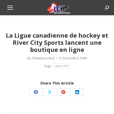
Sear
La Ligue canadienne de hockey et
River City Sports lancent une
boutique en ligne
By
chlwebproduct
17 Décembre 2008
Tags:
Ligue LCH
Share This Article
Share
Share
Share
Share
on
on
on
on
Facebook
X
Pinterest
LinkedIn