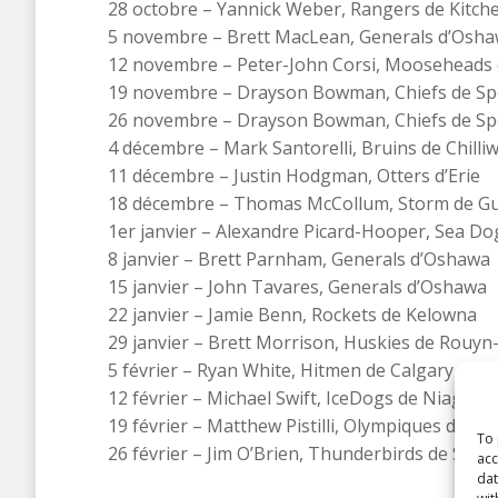
28 octobre – Yannick Weber, Rangers de Kitch
5 novembre – Brett MacLean, Generals d’Osh
12 novembre – Peter-John Corsi, Mooseheads 
19 novembre – Drayson Bowman, Chiefs de S
26 novembre – Drayson Bowman, Chiefs de S
4 décembre – Mark Santorelli, Bruins de Chilli
11 décembre – Justin Hodgman, Otters d’Erie
18 décembre – Thomas McCollum, Storm de G
1er janvier – Alexandre Picard-Hooper, Sea Do
8 janvier – Brett Parnham, Generals d’Oshawa
15 janvier – John Tavares, Generals d’Oshawa
22 janvier – Jamie Benn, Rockets de Kelowna
29 janvier – Brett Morrison, Huskies de Rouy
5 février – Ryan White, Hitmen de Calgary
12 février – Michael Swift, IceDogs de Niagara
19 février – Matthew Pistilli, Olympiques de Ga
To 
26 février – Jim O’Brien, Thunderbirds de Seatt
acc
dat
wit