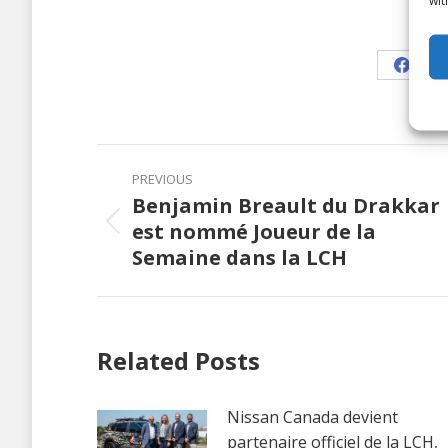
Shar
Share
on
Faceb
Post
PREVIOUS
navigation
Benjamin Breault du Drakkar
est nommé Joueur de la
Previous
Semaine dans la LCH
post:
Related Posts
Nissan Canada devient
partenaire officiel de la LCH,