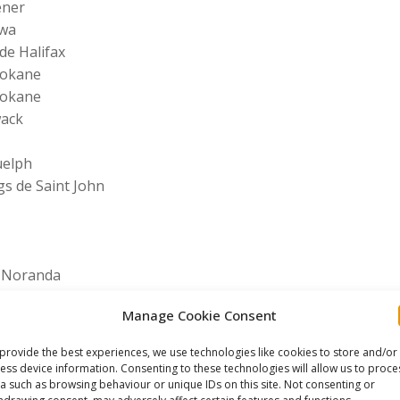
ener
awa
de Halifax
pokane
pokane
wack
uelph
gs de Saint John
n-Noranda
Manage Cookie Consent
tineau
provide the best experiences, we use technologies like cookies to store and/or
le
ess device information. Consenting to these technologies will allow us to proce
a such as browsing behaviour or unique IDs on this site. Not consenting or
hdrawing consent, may adversely affect certain features and functions.