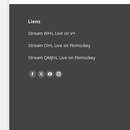
Liens
Stream WHL Live on V+
Stream OHL Live on FloHockey
Stream QMJHL Live on FloHockey
Find us on:
Facebook
X
YouTube
Instagram
page
page
page
page
opens
opens
opens
opens
in
in
in
in
new
new
new
new
window
window
window
window