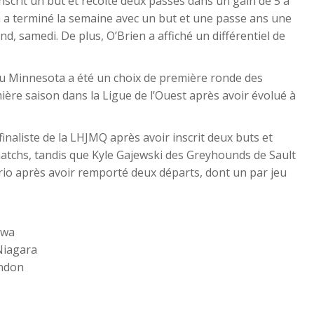
inscrit un but et récolté deux passes dans un gain de 5 à
n a terminé la semaine avec un but et une passe ans une
nd, samedi. De plus, O’Brien a affiché un différentiel de
au Minnesota a été un choix de première ronde des
ière saison dans la Ligue de l’Ouest après avoir évolué à
 finaliste de la LHJMQ après avoir inscrit deux buts et
matchs, tandis que Kyle Gajewski des Greyhounds de Sault
ntario après avoir remporté deux départs, dont un par jeu
awa
Niagara
andon