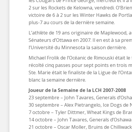
les Cougars de Prince George, mercredi et il a 
2 sur les Rockets de Kelowna, vendredi. O’Brie
victoire de 6 à 2 sur les Winter Hawks de Portla
plus-7 au cours de la dernière semaine.
L’athlète de 19 ans originaire de Maplewood, 
Sénateurs d’Ottawa en 2007. Il en est à sa prem
l’Université du Minnesota la saison dernière.
Michael Frolik de l’Océanic de Rimouski était le
récolté cinq passes pour sept points en trois 
Ste. Marie était le finaliste de la Ligue de l’O
blanc la semaine dernière.
Joueur de la Semaine de la LCH 2007-2008
23 septembre – John Tavares, Generals d’Osh
30 septembre – Alex Pietrangelo, Ice Dogs de 
7 octobre – Tyler Dittmer, Wheat Kings de Br
14 octobre – John Tavares, Generals d’Oshawa
21 octobre – Oscar Moller, Bruins de Chilliwack