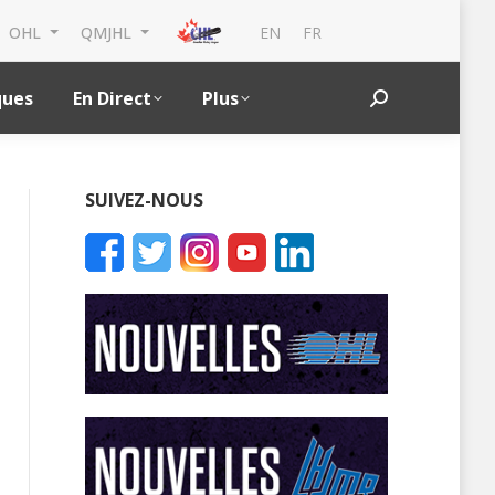
EN
FR
OHL
QMJHL
ques
En Direct
Plus
Search:
SUIVEZ-NOUS