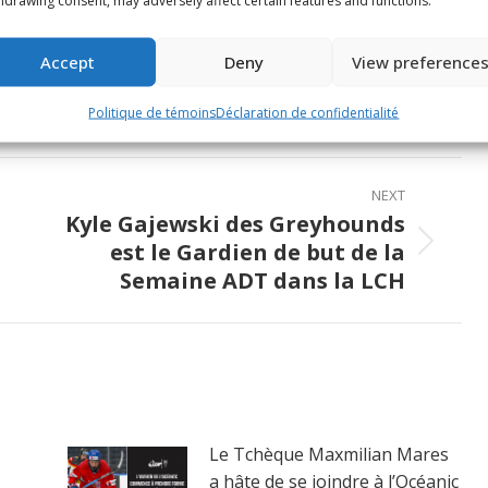
e This Article
Accept
Deny
View preference
Share
Share
Share
Politique de témoins
Déclaration de confidentialité
on
on
on
ook
X
Pinterest
LinkedIn
NEXT
Kyle Gajewski des Greyhounds
est le Gardien de but de la
Next
Semaine ADT dans la LCH
post:
Le Tchèque Maxmilian Mares
a hâte de se joindre à l’Océanic