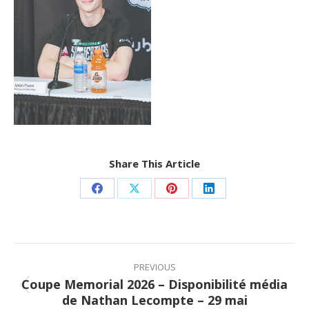
Share This Article
Share
Share
Share
Share
on
on
on
on
Facebook
X
Pinterest
LinkedIn
Post
navigation
PREVIOUS
Coupe Memorial 2026 – Disponibilité média
Previous
de Nathan Lecompte – 29 mai