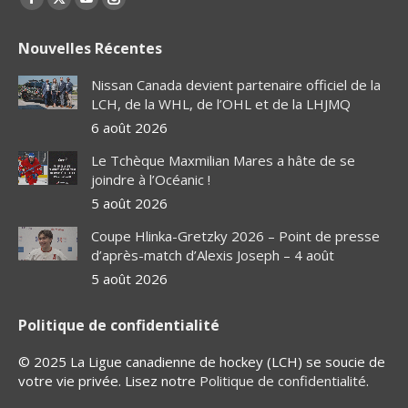
Facebook
X
YouTube
Instagram
page
page
page
page
Nouvelles Récentes
opens
opens
opens
opens
in
in
in
in
Nissan Canada devient partenaire officiel de la
new
new
new
new
LCH, de la WHL, de l’OHL et de la LHJMQ
window
window
window
window
6 août 2026
Le Tchèque Maxmilian Mares a hâte de se
joindre à l’Océanic !
5 août 2026
Coupe Hlinka-Gretzky 2026 – Point de presse
d’après-match d’Alexis Joseph – 4 août
5 août 2026
Politique de confidentialité
© 2025 La Ligue canadienne de hockey (LCH) se soucie de
votre vie privée. Lisez notre
Politique de confidentialité
.