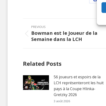
Share
on
Faceb
Post
PREVIOUS
navigation
Bowman est le Joueur de la
Previous
Semaine dans la LCH
post:
Related Posts
56 joueurs et espoirs de la
LCH représenteront les huit
pays à la Coupe Hlinka-
Gretzky 2026
3 août 2026