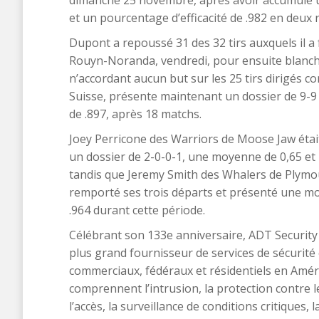
dimanche 25 novembre, après avoir accumulé u
et un pourcentage d’efficacité de .982 en deux 
Dupont a repoussé 31 des 32 tirs auxquels il a f
Rouyn-Noranda, vendredi, pour ensuite blanchi
n’accordant aucun but sur les 25 tirs dirigés co
Suisse, présente maintenant un dossier de 9-9
de .897, après 18 matchs.
Joey Perricone des Warriors de Moose Jaw était 
un dossier de 2-0-0-1, une moyenne de 0,65 et 
tandis que Jeremy Smith des Whalers de Plymouth
remporté ses trois départs et présenté une mo
.964 durant cette période.
Célébrant son 133e anniversaire, ADT Security Se
plus grand fournisseur de services de sécurité é
commerciaux, fédéraux et résidentiels en Amér
comprennent l’intrusion, la protection contre les
l’accès, la surveillance de conditions critiques, l