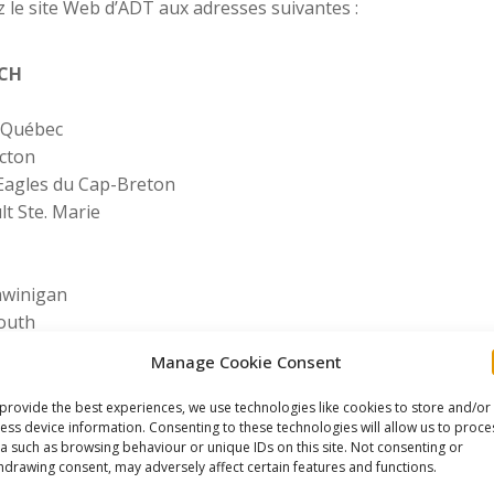
z le site Web d’ADT aux adresses suivantes :
LCH
 Québec
ncton
 Eagles du Cap-Breton
t Ste. Marie
awinigan
outh
oops
Manage Cookie Consent
mouski
provide the best experiences, we use technologies like cookies to store and/or
ess device information. Consenting to these technologies will allow us to proce
a such as browsing behaviour or unique IDs on this site. Not consenting or
e This Article
hdrawing consent, may adversely affect certain features and functions.