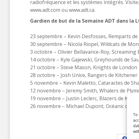
radiofréquence et les systèmes intégrés. Visite
www.adt.com ou www.adt.ca.
Gardien de but de la Semaine ADT dans la 
23 septembre – Kevin Desfosses, Remparts de
30 septembre – Nicola Riopel, Wildcats de Mo
3 octobre – Olivier Bellavance-Roy, Screaming
14 octobre – Kyle Gajewski, Greyhounds de Saul
21 octobre – Steve Mason, Knights de London
28 octobre – Josh Unice, Rangers de Kitchener
5 novembre – Kevin Maletto, Cataractes de Sh
12 novembre – Jeremy Smith, Whalers de Plym
19 novembre – Justin Leclerc, Blazers de Kaml
26 novembre – Michael Dupont, Océanic de Ri
To 
acc
dat
Shar
wit