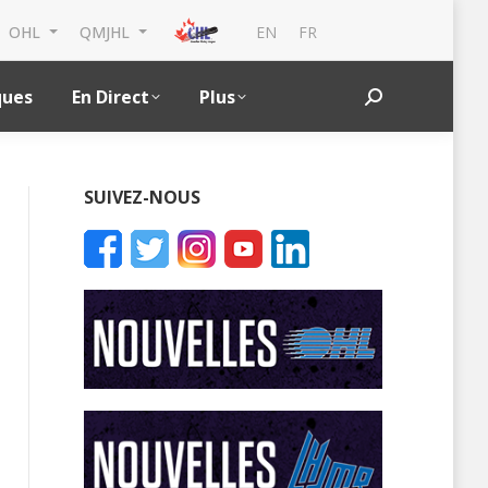
EN
FR
OHL
QMJHL
ques
En Direct
Plus
Search:
SUIVEZ-NOUS