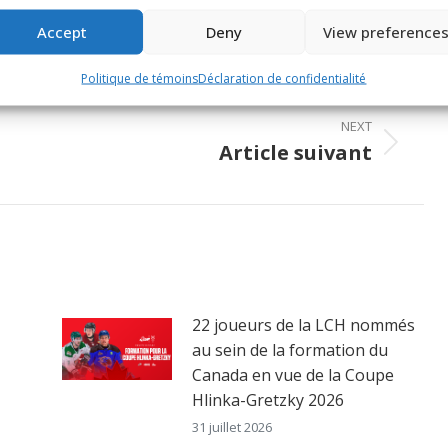
Share
Share
Share
Accept
Deny
View preference
on
on
on
ook
X
Pinterest
LinkedIn
Politique de témoins
Déclaration de confidentialité
NEXT
Article suivant
Next
post:
22 joueurs de la LCH nommés
au sein de la formation du
Canada en vue de la Coupe
Hlinka-Gretzky 2026
31 juillet 2026