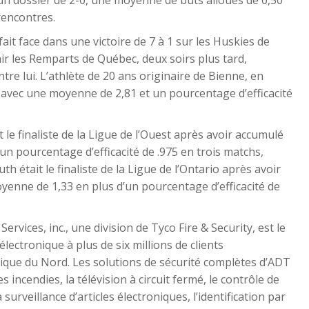
n dossier de 2-0, une moyenne de buts alloués de 0,50
rencontres.
ait face dans une victoire de 7 à 1 sur les Huskies de
r les Remparts de Québec, deux soirs plus tard,
ntre lui. L’athlète de 20 ans originaire de Bienne, en
 avec une moyenne de 2,81 et un pourcentage d’efficacité
le finaliste de la Ligue de l’Ouest après avoir accumulé
un pourcentage d’efficacité de .975 en trois matchs,
 était le finaliste de la Ligue de l’Ontario après avoir
yenne de 1,33 en plus d’un pourcentage d’efficacité de
rvices, inc., une division de Tyco Fire & Security, est le
lectronique à plus de six millions de clients
ique du Nord. Les solutions de sécurité complètes d’ADT
 incendies, la télévision à circuit fermé, le contrôle de
a surveillance d’articles électroniques, l’identification par