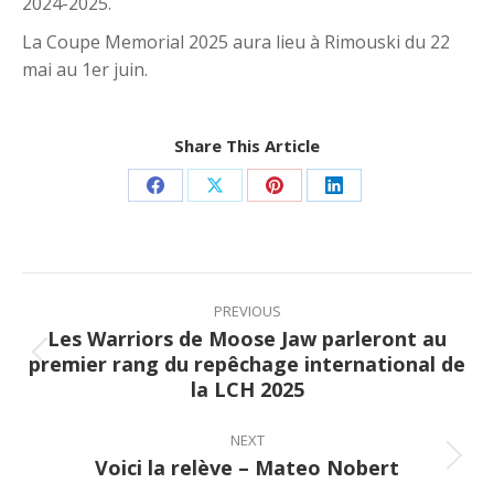
2024-2025.
La Coupe Memorial 2025 aura lieu à Rimouski du 22
mai au 1er juin.
Share This Article
Share
Share
Share
Share
on
on
on
on
Facebook
X
Pinterest
LinkedIn
Post
navigation
PREVIOUS
Les Warriors de Moose Jaw parleront au
premier rang du repêchage international de
Previous
la LCH 2025
post:
NEXT
Voici la relève – Mateo Nobert
Next