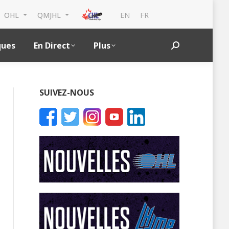
EN
FR
OHL
QMJHL
ques
En Direct
Plus
Search:
SUIVEZ-NOUS