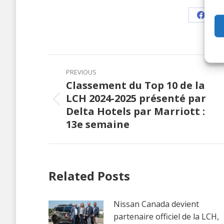
Share
on
Faceb
Post
PREVIOUS
navigation
Classement du Top 10 de la
LCH 2024-2025 présenté par
Previous
Delta Hotels par Marriott :
post:
13e semaine
Related Posts
Nissan Canada devient
partenaire officiel de la LCH,