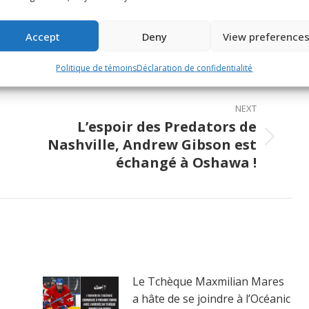
Share
Share
Share
Accept
Deny
View preference
on
on
on
Politique de témoins
Déclaration de confidentialité
ook
X
Pinterest
LinkedIn
NEXT
L’espoir des Predators de
Nashville, Andrew Gibson est
Next
échangé à Oshawa !
post:
Le Tchèque Maxmilian Mares
a hâte de se joindre à l’Océanic