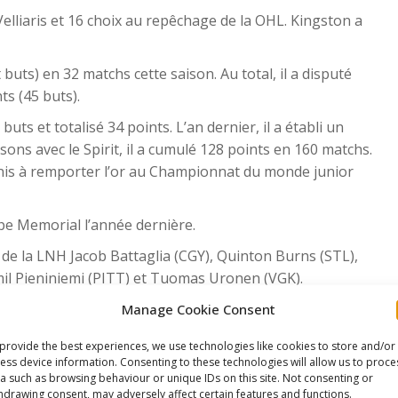
elliaris et 16 choix au repêchage de la OHL. Kingston a
t buts) en 32 matchs cette saison. Au total, il a disputé
ts (45 buts).
buts et totalisé 34 points. L’an dernier, il a établi un
sons avec le Spirit, il a cumulé 128 points en 160 matchs.
s-Unis à remporter l’or au Championnat du monde junior
pe Memorial l’année dernière.
s de la LNH Jacob Battaglia (CGY), Quinton Burns (STL),
il Pieniniemi (PITT) et Tuomas Uronen (VGK).
epêchage de la LNH 2023, tandis que Hay a été choisi au
Manage Cookie Consent
provide the best experiences, we use technologies like cookies to store and/or
ess device information. Consenting to these technologies will allow us to proce
a such as browsing behaviour or unique IDs on this site. Not consenting or
e This Article
hdrawing consent, may adversely affect certain features and functions.