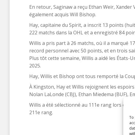
En retour, Saginaw a reçu Ethan Weir, Xander V
également acquis Will Bishop.
Hay, capitaine du Spirit, a inscrit 13 points (hui
222 matchs dans la OHL et a enregistré 84 poin
Willis a pris part à 26 matchs, où il a marqué 17 
record personnel avec 50 points, et en trois sai
Plus tôt cette semaine, Willis a aidé les État
2025.
Hay, Willis et Bishop ont tous remporté la Cou
À Kingston, Hay et Willis rejoignent les espoir
Nolan LaLonde (CBJ), Ethan Miedema (BUF), Em
Willis a été sélectionné au 111e rang lors du r
211e rang.
To 
acc
dat
Shar
wit