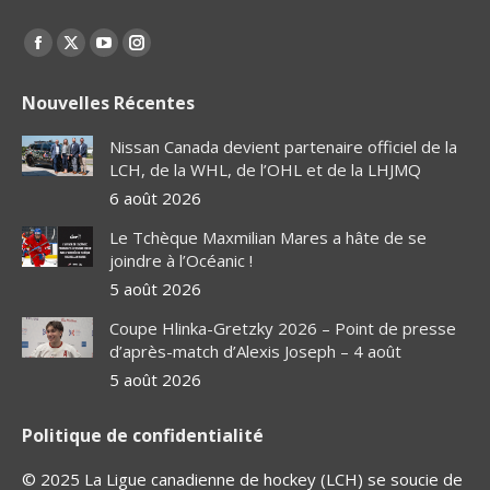
Find us on:
Facebook
X
YouTube
Instagram
page
page
page
page
Nouvelles Récentes
opens
opens
opens
opens
in
in
in
in
Nissan Canada devient partenaire officiel de la
new
new
new
new
LCH, de la WHL, de l’OHL et de la LHJMQ
window
window
window
window
6 août 2026
Le Tchèque Maxmilian Mares a hâte de se
joindre à l’Océanic !
5 août 2026
Coupe Hlinka-Gretzky 2026 – Point de presse
d’après-match d’Alexis Joseph – 4 août
5 août 2026
Politique de confidentialité
© 2025 La Ligue canadienne de hockey (LCH) se soucie de