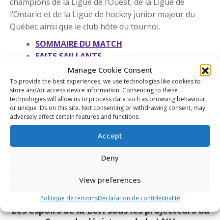
champions de la Ligue de l’Ouest, de la Ligue de
l’Ontario et de la Ligue de hockey junior majeur du
Québec ainsi que le club hôte du tournoi.
SOMMAIRE DU MATCH
FAITS SAILLANTS
Manage Cookie Consent
To provide the best experiences, we use technologies like cookies to
Mastercard Memorial Cup
store and/or access device information. Consenting to these
technologies will allow us to process data such as browsing behaviour
or unique IDs on this site. Not consenting or withdrawing consent, may
adversely affect certain features and functions.
Share This Article
Accept
Share
Share
Share
Share
Deny
on
on
on
on
Facebook
X
Pinterest
LinkedIn
View preferences
Post
navigation
PREVIOUS
Politique de témoins
Déclaration de confidentialité
Les espoirs de la LCH sous les projecteurs au
Previous