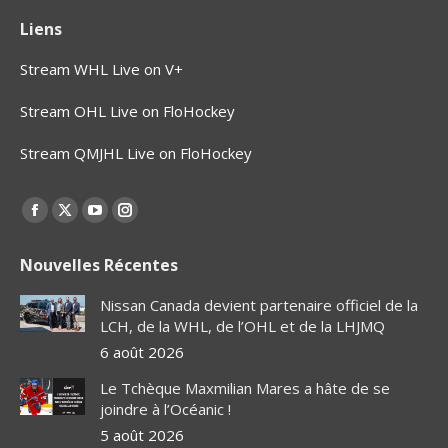
Liens
Stream WHL Live on V+
Stream OHL Live on FloHockey
Stream QMJHL Live on FloHockey
Find us on:
Facebook
X
YouTube
Instagram
page
page
page
page
Nouvelles Récentes
opens
opens
opens
opens
in
in
in
in
Nissan Canada devient partenaire officiel de la
new
new
new
new
LCH, de la WHL, de l’OHL et de la LHJMQ
window
window
window
window
6 août 2026
Le Tchèque Maxmilian Mares a hâte de se
joindre à l’Océanic !
5 août 2026