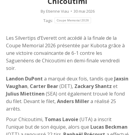
Chicoutimi
By
Etienne Viau
30 mai 2026
Tags:
Coupe Memorial 2026
Les Silvertips d’Everett ont accédé à la finale de la
Coupe Memorial 2026 présentée par Kubota grâce à
une victoire convaincante de 6-1 contre les
Saguenéens de Chicoutimi en demi-finale vendredi
soir.
Landon DuPont
a marqué deux fois, tandis que
Jaxsin
Vaughan
,
Carter Bear
(DET),
Zackary Shantz
et
Julius Miettinen
(SEA) ont également trouvé le fond
du filet. Devant le filet,
Anders Miller
a réalisé 25
arrêts.
Pour Chicoutimi,
Tomas Lavoie
(UTA) a inscrit
l’unique but de son équipe, alors que
Lucas Beckman
(OTT) a repoussé 22 tirs.
Raphaël Précourt
a effectué