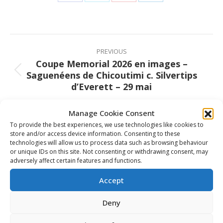
Share
Share
Share
Share
on
on
on
on
Facebook
X
Pinterest
LinkedIn
Post
navigation
PREVIOUS
Coupe Memorial 2026 en images –
Saguenéens de Chicoutimi c. Silvertips
Previous
d’Everett – 29 mai
post:
NEXT
Manage Cookie Consent
Faits saillants de la Coupe Memorial 2026 –
To provide the best experiences, we use technologies like cookies to
Next
Chicoutimi c. Everett – 29 mai
store and/or access device information. Consenting to these
post:
technologies will allow us to process data such as browsing behaviour
or unique IDs on this site. Not consenting or withdrawing consent, may
adversely affect certain features and functions.
Accept
Related Posts
Deny
Nissan Canada devient partenaire
officiel de la LCH, de la WHL, de l’OHL