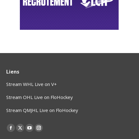
Liens
Stream WHL Live on V+
Stream OHL Live on FloHockey
Stream QMJHL Live on FloHockey
Find us on:
Facebook
X
YouTube
Instagram