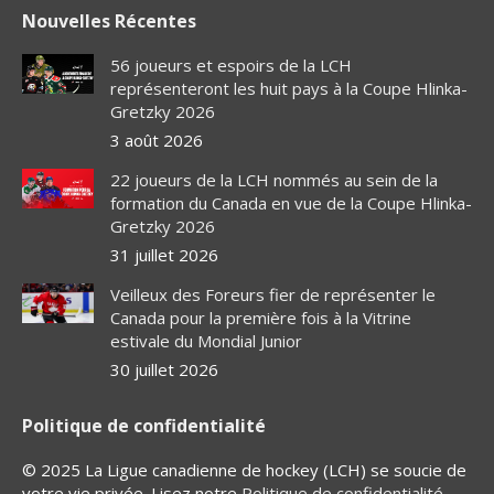
page
page
page
page
Nouvelles Récentes
opens
opens
opens
opens
in
in
in
in
56 joueurs et espoirs de la LCH
new
new
new
new
représenteront les huit pays à la Coupe Hlinka-
Gretzky 2026
window
window
window
window
3 août 2026
22 joueurs de la LCH nommés au sein de la
formation du Canada en vue de la Coupe Hlinka-
Gretzky 2026
31 juillet 2026
Veilleux des Foreurs fier de représenter le
Canada pour la première fois à la Vitrine
estivale du Mondial Junior
30 juillet 2026
Politique de confidentialité
© 2025 La Ligue canadienne de hockey (LCH) se soucie de
votre vie privée. Lisez notre
Politique de confidentialité
.