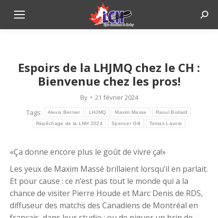
Sear
Créd
Espoirs de la LHJMQ chez le CH :
Bienvenue chez les pros!
By
21 février 2024
Tags:
Alexis Bernier
LHJMQ
Maxim Masse
Raoul Boilard
Repêchage de la LNH 2024
Spencer Gill
Tomas Lavoie
«Ça donne encore plus le goût de vivre ça!»
Les yeux de Maxim Massé brillaient lorsqu’il en parlait.
Et pour cause : ce n’est pas tout le monde qui a la
chance de visiter Pierre Houde et Marc Denis de RDS,
diffuseur des matchs des Canadiens de Montréal en
français, dans leur studio ; ou de piquer un brin de