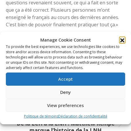
questions revenaient souvent, ce qui a fait en sorte
que ça a été correct. Plusieurs personnes m’ont
enseigné le français au cours des dernières années.
C’est bien de pouvoir finalement pratiquer tout ça.»
Manage Cookie Consent
Share This Article
To provide the best experiences, we use technologies like cookies to
store and/or access device information. Consenting to these
technologies will allow us to process data such as browsing behaviour
Share
Share
Share
Share
or unique IDs on this site. Not consenting or withdrawing consent, may
on
on
on
on
adversely affect certain features and functions.
Facebook
X
Pinterest
LinkedIn
Accept
Post
navigation
PREVIOUS
Deny
Match de la semaine, Tigres-Drakkar – 5
Previous
joueurs à surveiller
View preferences
post:
NEXT
Politique de témoins
Déclaration de confidentialité
De la LCH à la LNH : Matthew Rempe
Next
marque l’histoire de la LNH