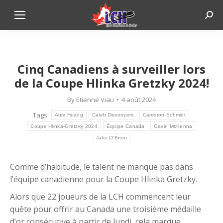
Sear
ESPOO
Cinq Canadiens à surveiller lors
de la Coupe Hlinka Gretzky 2024!
By
Etienne Viau
4 août 2024
Tags:
Alex Huang
Caleb Desnoyers
Cameron Schmidt
Coupe Hlinka-Gretzky 2024
Équipe Canada
Gavin McKenna
Jake O'Brien
Comme d’habitude, le talent ne manque pas dans
l’équipe canadienne pour la Coupe Hlinka Gretzky.
Alors que 22 joueurs de la LCH commencent leur
quête pour offrir au Canada une troisième médaille
d’or consécutive à partir de lundi, cela marque