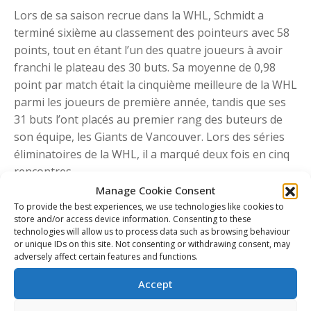
Lors de sa saison recrue dans la WHL, Schmidt a
terminé sixième au classement des pointeurs avec 58
points, tout en étant l’un des quatre joueurs à avoir
franchi le plateau des 30 buts. Sa moyenne de 0,98
point par match était la cinquième meilleure de la WHL
parmi les joueurs de première année, tandis que ses
31 buts l’ont placés au premier rang des buteurs de
son équipe, les Giants de Vancouver. Lors des séries
éliminatoires de la WHL, il a marqué deux fois en cinq
rencontres.
Manage Cookie Consent
Schmidt a trouvé le fond du filet lors du Défi mondial
To provide the best experiences, we use technologies like cookies to
de hockey des moins de 17 ans 2023, où il a marqué
store and/or access device information. Consenting to these
cinq fois en huit matchs, dont le but gagnant en
technologies will allow us to process data such as browsing behaviour
or unique IDs on this site. Not consenting or withdrawing consent, may
prolongation contre les États-Unis en finale. Le joueur
adversely affect certain features and functions.
de 17 ans est l’un des deux joueurs (avec McKenna) de
l’équipe du Canada qui a marqué plus de 30 buts la
Accept
saison dernière.