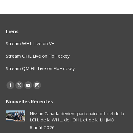
Liens
Stream WHL Live on V+
Stream OHL Live on FloHockey
Stream QMJHL Live on FloHockey
Find us on:
Facebook
X
YouTube
Instagram
page
page
page
page
Nouvelles Récentes
opens
opens
opens
opens
in
in
in
in
Nissan Canada devient partenaire officiel de la
new
new
new
new
LCH, de la WHL, de l’OHL et de la LHJMQ
window
window
window
window
6 août 2026