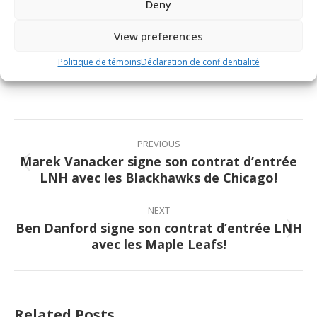
Deny
View preferences
Share This Article
Politique de témoins
Déclaration de confidentialité
Share
Share
Share
Share
on
on
on
on
Facebook
X
Pinterest
LinkedIn
Post
navigation
PREVIOUS
Marek Vanacker signe son contrat d’entrée
Previous
LNH avec les Blackhawks de Chicago!
post:
NEXT
Ben Danford signe son contrat d’entrée LNH
Next
avec les Maple Leafs!
post:
Related Posts