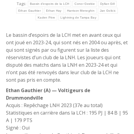
Tags:
Bassin d’espoirs de la LCH
Conor Geekie
Dyllan Gill
Ethan Gauthier
Ethan Hay
Harrison Meneghin
Jan Golicic
Kaden Pitre
Lightning de Tampa Bay
Le bassin d’espoirs de la LCH met en avant ceux qui
ont joué en 2023-24, qui sont nés en 2004 ou après, et
qui sont signés par ou figurent sur la liste des
réservistes d’un club de la LNH. Les joueurs qui ont
disputé des matchs dans la LNH en 2023-24 et qui
n’ont pas été renvoyés dans leur club de la LCH ne
sont pas pris en compte.
Ethan Gauthier (A) — Voltigeurs de
Drummondville
Acquis : Repêchage LNH 2023 (37e au total)
Statistiques en carrière dans la LCH : 195 PJ | 84 B | 95
A | 179 PTS
Signé : Oui