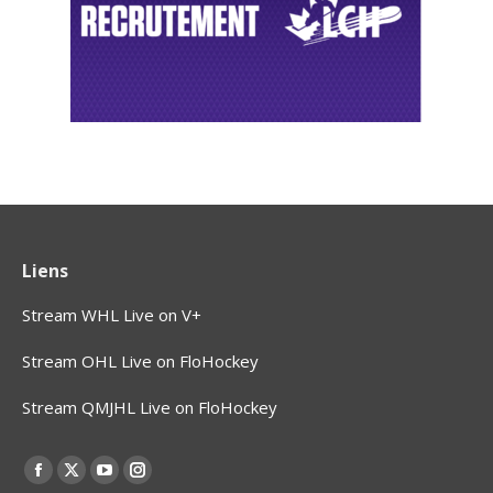
Liens
Stream WHL Live on V+
Stream OHL Live on FloHockey
Stream QMJHL Live on FloHockey
Find us on:
Facebook
X
YouTube
Instagram