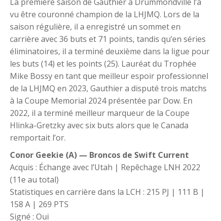
La première saison de Gauthier à Drummondville l’a
vu être couronné champion de la LHJMQ. Lors de la
saison régulière, il a enregistré un sommet en
carrière avec 36 buts et 71 points, tandis qu’en séries
éliminatoires, il a terminé deuxième dans la ligue pour
les buts (14) et les points (25). Lauréat du Trophée
Mike Bossy en tant que meilleur espoir professionnel
de la LHJMQ en 2023, Gauthier a disputé trois matchs
à la Coupe Memorial 2024 présentée par Dow. En
2022, il a terminé meilleur marqueur de la Coupe
Hlinka-Gretzky avec six buts alors que le Canada
remportait l’or.
Conor Geekie (A) — Broncos de Swift Current
Acquis : Échange avec l’Utah | Repêchage LNH 2022
(11e au total)
Statistiques en carrière dans la LCH : 215 PJ | 111 B |
158 A | 269 PTS
Signé : Oui