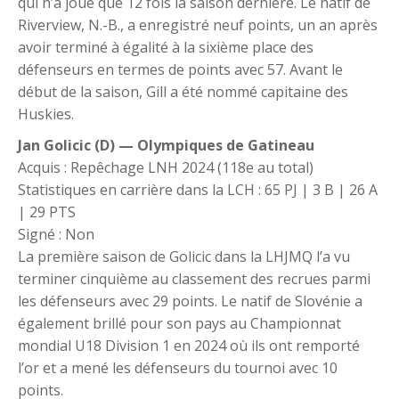
qui n’a joué que 12 fois la saison dernière. Le natif de
Riverview, N.-B., a enregistré neuf points, un an après
avoir terminé à égalité à la sixième place des
défenseurs en termes de points avec 57. Avant le
début de la saison, Gill a été nommé capitaine des
Huskies.
Jan Golicic (D) — Olympiques de Gatineau
Acquis : Repêchage LNH 2024 (118e au total)
Statistiques en carrière dans la LCH : 65 PJ | 3 B | 26 A
| 29 PTS
Signé : Non
La première saison de Golicic dans la LHJMQ l’a vu
terminer cinquième au classement des recrues parmi
les défenseurs avec 29 points. Le natif de Slovénie a
également brillé pour son pays au Championnat
mondial U18 Division 1 en 2024 où ils ont remporté
l’or et a mené les défenseurs du tournoi avec 10
points.