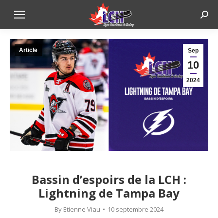
Sear
Article
Sep
10
2024
Bassin d’espoirs de la LCH :
Lightning de Tampa Bay
By
Etienne Viau
10 septembre 2024