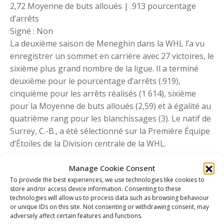
2,72 Moyenne de buts alloués | .913 pourcentage
d’arrêts
Signé : Non
La deuxième saison de Meneghin dans la WHL l’a vu
enregistrer un sommet en carrière avec 27 victoires, le
sixième plus grand nombre de la ligue. Il a terminé
deuxième pour le pourcentage d’arrêts (.919),
cinquième pour les arrêts réalisés (1 614), sixième
pour la Moyenne de buts alloués (2,59) et à égalité au
quatrième rang pour les blanchissages (3). Le natif de
Surrey, C.-B., a été sélectionné sur la Première Équipe
d’Étoiles de la Division centrale de la WHL.
Kaden Pitre (A) — Firebirds de Flint
Manage Cookie Consent
Acquis : Repêchage LNH 2024 (181e au total)
To provide the best experiences, we use technologies like cookies to
Statistiques en carrière dans la LCH : 98 PJ | 17 B | 24
store and/or access device information. Consenting to these
A | 41 PTS
technologies will allow us to process data such as browsing behaviour
or unique IDs on this site. Not consenting or withdrawing consent, may
Signé : Non
adversely affect certain features and functions.
Pitre a été limité à seulement 35 matchs l’année