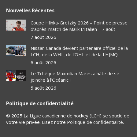
page
page
page
page
Nouvelles Récentes
opens
opens
opens
opens
in
in
in
in
Coupe Hlinka-Gretzky 2026 – Point de presse
new
new
new
new
d’après-match de Malik L’Italien – 7 août
window
window
window
window
7 août 2026
Nissan Canada devient partenaire officiel de la
LCH, de la WHL, de l’OHL et de la LHJMQ
6 août 2026
Le Tchèque Maxmilian Mares a hâte de se
joindre à l’Océanic !
5 août 2026
Politique de confidentialité
© 2025 La Ligue canadienne de hockey (LCH) se soucie de
votre vie privée. Lisez notre
Politique de confidentialité
.