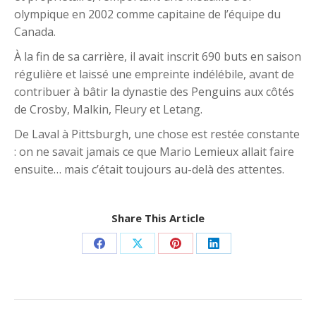
olympique en 2002 comme capitaine de l’équipe du
Canada.
À la fin de sa carrière, il avait inscrit 690 buts en saison
régulière et laissé une empreinte indélébile, avant de
contribuer à bâtir la dynastie des Penguins aux côtés
de Crosby, Malkin, Fleury et Letang.
De Laval à Pittsburgh, une chose est restée constante
: on ne savait jamais ce que Mario Lemieux allait faire
ensuite… mais c’était toujours au-delà des attentes.
Share This Article
Share
Share
Share
Share
on
on
on
on
Facebook
X
Pinterest
LinkedIn
Post