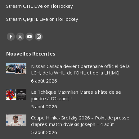
Stream OHL Live on FloHockey
Stream QMJHL Live on FloHockey
Find us on:
Facebook
X
YouTube
Instagram
page
page
page
page
Nouvelles Récentes
opens
opens
opens
opens
in
in
in
in
Nissan Canada devient partenaire officiel de la
new
new
new
new
LCH, de la WHL, de l’OHL et de la LHJMQ
window
window
window
window
6 août 2026
Le Tchèque Maxmilian Mares a hâte de se
joindre à l’Océanic !
5 août 2026
Coupe Hlinka-Gretzky 2026 – Point de presse
d’après-match d’Alexis Joseph – 4 août
5 août 2026