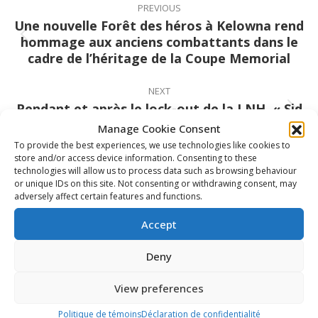
navigation
PREVIOUS
Une nouvelle Forêt des héros à Kelowna rend
hommage aux anciens combattants dans le
Previous
cadre de l’héritage de la Coupe Memorial
post:
NEXT
Pendant et après le lock-out de la LNH, « Sid
Next
the Kid » a transcendé le sport
Manage Cookie Consent
post:
To provide the best experiences, we use technologies like cookies to
store and/or access device information. Consenting to these
technologies will allow us to process data such as browsing behaviour
or unique IDs on this site. Not consenting or withdrawing consent, may
Related Posts
adversely affect certain features and functions.
Accept
Nissan Canada devient partenaire
officiel de la LCH, de la WHL, de l’OHL
Deny
et de la LHJMQ
View preferences
6 août 2026
Politique de témoins
Déclaration de confidentialité